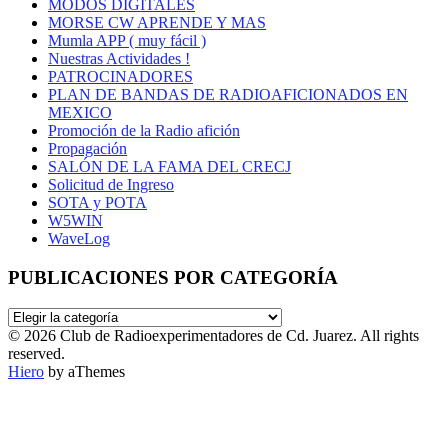
MODOS DIGITALES
MORSE CW APRENDE Y MAS
Mumla APP ( muy fácil )
Nuestras Actividades !
PATROCINADORES
PLAN DE BANDAS DE RADIOAFICIONADOS EN
MEXICO
Promoción de la Radio afición
Propagación
SALÓN DE LA FAMA DEL CRECJ
Solicitud de Ingreso
SOTA y POTA
W5WIN
WaveLog
PUBLICACIONES POR CATEGORÍA
PUBLICACIONES
POR
© 2026 Club de Radioexperimentadores de Cd. Juarez. All rights
CATEGORÍA
reserved.
Hiero
by aThemes