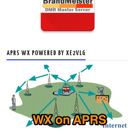
APRS WX POWERED BY XE2VLG