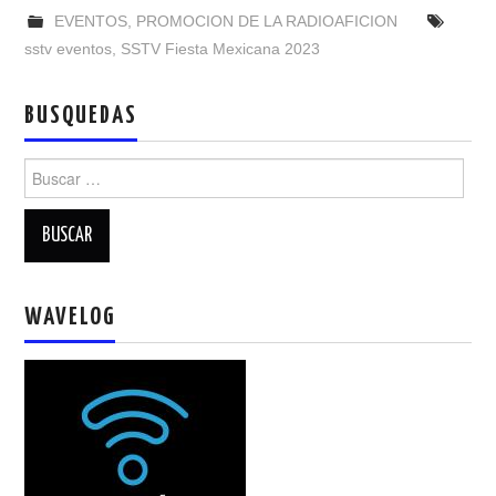
NUESTRAS ACTIVIDADES !
EVENTOS
,
PROMOCION DE LA RADIOAFICION
sstv eventos
,
SSTV Fiesta Mexicana 2023
PATROCINADORES
BUSQUEDAS
PLAN DE BANDAS DE
Buscar:
RADIOAFICIONADOS EN MEXICO
PROMOCIÓN DE LA RADIO AFICIÓN
PROPAGACIÓN
WAVELOG
SALÓN DE LA FAMA DEL CRECJ
SOLICITUD DE INGRESO
SOTA Y POTA