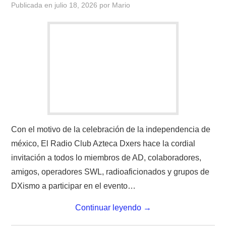
Publicada en
julio 18, 2026
por
Mario
CONTACTO
HISTORIA DE LA RADIO
IMÁGENES CRECJ
LA PULGA MERCANTE
LITERATURA DE LA RADIO
Con el motivo de la celebración de la independencia de
méxico, El Radio Club Azteca Dxers hace la cordial
MIEMBROS ORIGINALES
invitación a todos lo miembros de AD, colaboradores,
amigos, operadores SWL, radioaficionados y grupos de
MODOS DIGITALES
DXismo a participar en el evento…
MORSE CW APRENDE Y MAS
Continuar leyendo
→