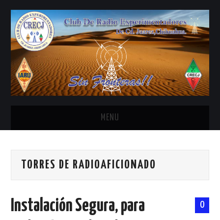
MENU
INICIO
TORRES DE RADIOAFICIONADO
ANTENAS Y ACCESORIOS
AREDN
Instalación Segura, para
0
BANDA CIVIL