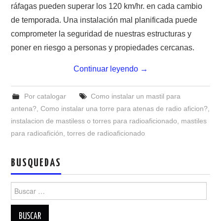
NUESTRAS ACTIVIDADES !
ráfagas pueden superar los 120 km/hr. en cada cambio
de temporada. Una instalación mal planificada puede
PATROCINADORES
comprometer la seguridad de nuestras estructuras y
poner en riesgo a personas y propiedades cercanas.
PLAN DE BANDAS DE
Continuar leyendo
→
RADIOAFICIONADOS EN MEXICO
Por catalogar
Como instalar un mastil para
PROMOCIÓN DE LA RADIO AFICIÓN
antena?
,
Como instalar una torre para atenas de radio aficion?
,
instalacion de mastiless o torres para radioaficionado
,
mastiles
PROPAGACIÓN
para radioafición
,
torres de radioaficionado
SALÓN DE LA FAMA DEL CRECJ
BUSQUEDAS
SOLICITUD DE INGRESO
Buscar:
SOTA Y POTA