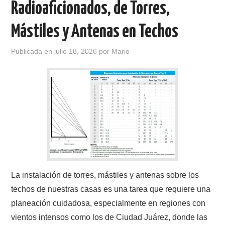
Radioaficionados, de Torres,
CONTACTO
Mástiles y Antenas en Techos
HISTORIA DE LA RADIO
Publicada en
julio 18, 2026
por
Mario
IMÁGENES CRECJ
LA PULGA MERCANTE
LITERATURA DE LA RADIO
MIEMBROS ORIGINALES
La instalación de torres, mástiles y antenas sobre los
MODOS DIGITALES
techos de nuestras casas es una tarea que requiere una
MORSE CW APRENDE Y MAS
planeación cuidadosa, especialmente en regiones con
vientos intensos como los de Ciudad Juárez, donde las