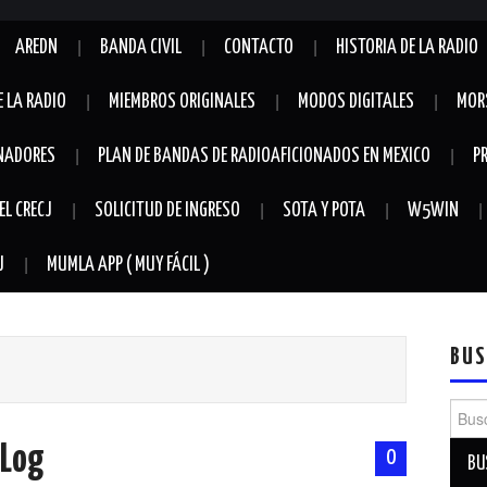
AREDN
BANDA CIVIL
CONTACTO
HISTORIA DE LA RADIO
E LA RADIO
MIEMBROS ORIGINALES
MODOS DIGITALES
MOR
NADORES
PLAN DE BANDAS DE RADIOAFICIONADOS EN MEXICO
P
EL CRECJ
SOLICITUD DE INGRESO
SOTA Y POTA
W5WIN
J
MUMLA APP ( MUY FÁCIL )
BUS
Busca
eLog
0