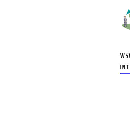
W5W
INT