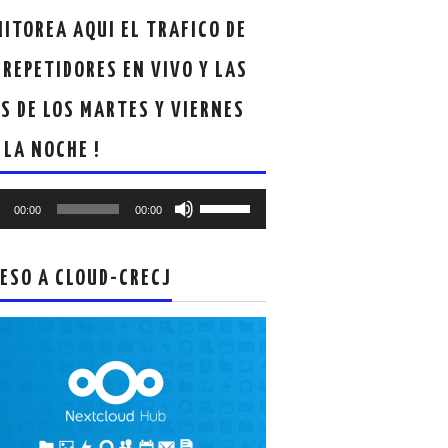
ITOREA AQUI EL TRAFICO DE
 REPETIDORES EN VIVO Y LAS
S DE LOS MARTES Y VIERNES
 LA NOCHE !
oductor
Utiliza
00:00
00:00
las
teclas
de
ESO A CLOUD-CRECJ
flecha
arriba/abajo
para
aumentar
o
disminuir