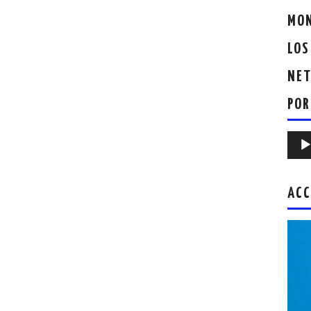
MON
LOS
NET
POR
Repr
de
audio
ACC