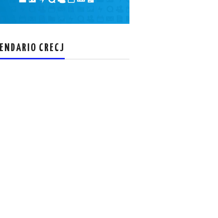
el
volumen.
ENDARIO CRECJ