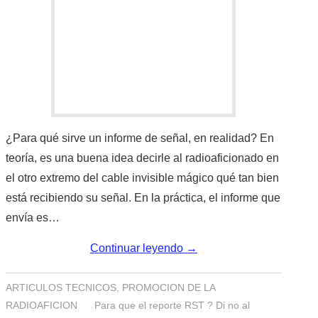
IMÁGENES CRECJ
LA PULGA MERCANTE
LITERATURA DE LA RADIO
MIEMBROS ORIGINALES
¿Para qué sirve un informe de señal, en realidad? En
MODOS DIGITALES
teoría, es una buena idea decirle al radioaficionado en
el otro extremo del cable invisible mágico qué tan bien
MORSE CW APRENDE Y MAS
está recibiendo su señal. En la práctica, el informe que
envía es…
NUESTRAS ACTIVIDADES !
Continuar leyendo
→
PATROCINADORES
ARTICULOS TECNICOS
,
PROMOCION DE LA
PLAN DE BANDAS DE
RADIOAFICION
Para que el reporte RST ? Di no al