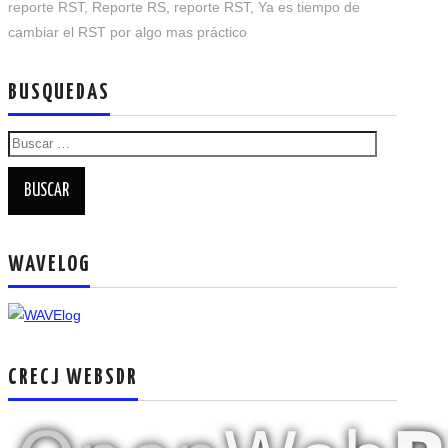
reporte RST
,
Reporte RS
,
reporte RST
,
Ya es tiempo de
RADIOAFICIONADOS EN MEXICO
cambiar el RST por algo mas práctico
PROMOCIÓN DE LA RADIO AFICIÓN
BUSQUEDAS
PROPAGACIÓN
Buscar:
SALÓN DE LA FAMA DEL CRECJ
SOLICITUD DE INGRESO
WAVELOG
SOTA Y POTA
W5WIN
CRECJ WEBSDR
WAVELOG
AUTENTIFICACIÓN DE MIEMBROS DEL