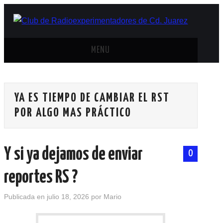
MENU
INICIO
YA ES TIEMPO DE CAMBIAR EL RST
ANTENAS Y ACCESORIOS
POR ALGO MAS PRÁCTICO
AREDN
Y si ya dejamos de enviar
BANDA CIVIL
0
reportes RS ?
CONTACTO
Publicada en
julio 18, 2026
por
Mario
HISTORIA DE LA RADIO