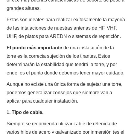
NUESTRAS ACTIVIDADES !
grandes alturas.
PATROCINADORES
Éstas son ideales para realizar exitosamente la mayoría
de las intalaciones de nuestras antenas de HF, VHF,
PLAN DE BANDAS DE
UHF, de platos para AREDN o sistemas de repetición.
RADIOAFICIONADOS EN MEXICO
El punto más importante
de una instalación de la
torre es la correcta sujeción de los tirantes. Estos
PROMOCIÓN DE LA RADIO AFICIÓN
determinarán la estabilidad que tendrá la torre, y por
ende, es el punto donde debemos tener mayor cuidado.
PROPAGACIÓN
Aunque no existe una única forma de sujetar una torre,
podemos generalizar consejos que siempre van a
SALÓN DE LA FAMA DEL CRECJ
aplicar para cualquier instalación.
SOLICITUD DE INGRESO
1. Tipo de cable.
SOTA Y POTA
Siempre se recomienda utilizar cable de retenida de
varios hilos de acero y galvanizado por inmersión (es el