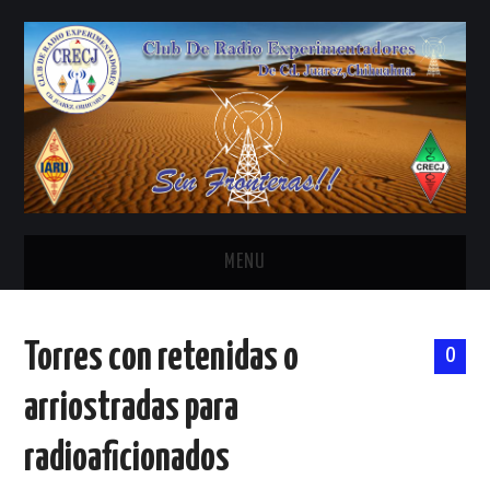
MENU
INICIO
Torres con retenidas o
0
ANTENAS Y ACCESORIOS
arriostradas para
AREDN
radioaficionados
BANDA CIVIL