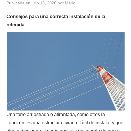
Publicada en
julio 18, 2026
por
Mario
CONTACTO
Consejos para una correcta instalación de la
retenida.
HISTORIA DE LA RADIO
IMÁGENES CRECJ
LA PULGA MERCANTE
LITERATURA DE LA RADIO
MIEMBROS ORIGINALES
MODOS DIGITALES
Una torre arriostrada o atirantada, como otros la
MORSE CW APRENDE Y MAS
conocen, es una estructura liviana, fácil de instalar y que
ofrece muy buenas características de soporte de peso a