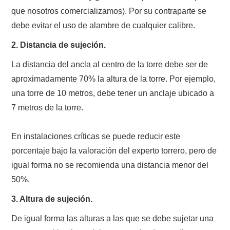
W5WIN
que nosotros comercializamos). Por su contraparte se
debe evitar el uso de alambre de cualquier calibre.
WAVELOG
2. Distancia de sujeción.
AUTENTIFICACIÓN DE MIEMBROS DEL
La distancia del ancla al centro de la torre debe ser de
aproximadamente 70% la altura de la torre. Por ejemplo,
CRECJ
una torre de 10 metros, debe tener un anclaje ubicado a
7 metros de la torre.
MUMLA APP ( MUY FÁCIL )
En instalaciones críticas se puede reducir este
porcentaje bajo la valoración del experto torrero, pero de
igual forma no se recomienda una distancia menor del
50%.
3. Altura de sujeción.
De igual forma las alturas a las que se debe sujetar una