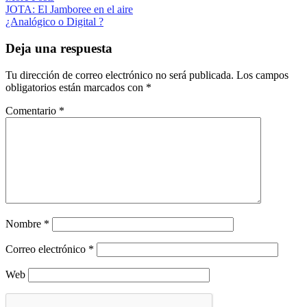
Navegación
JOTA: El Jamboree en el aire
¿Analógico o Digital ?
de
entradas
Deja una respuesta
Tu dirección de correo electrónico no será publicada.
Los campos
obligatorios están marcados con
*
Comentario
*
Nombre
*
Correo electrónico
*
Web