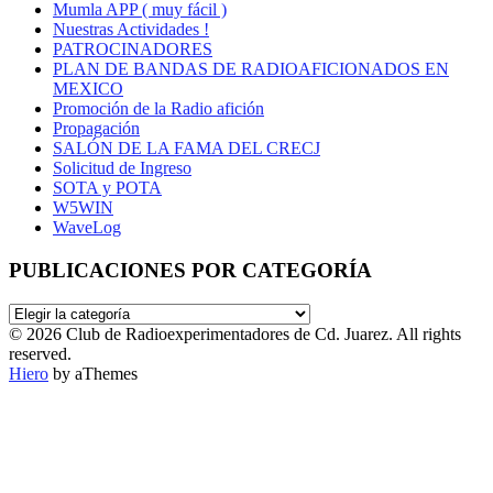
Mumla APP ( muy fácil )
Nuestras Actividades !
PATROCINADORES
PLAN DE BANDAS DE RADIOAFICIONADOS EN
MEXICO
Promoción de la Radio afición
Propagación
SALÓN DE LA FAMA DEL CRECJ
Solicitud de Ingreso
SOTA y POTA
W5WIN
WaveLog
PUBLICACIONES POR CATEGORÍA
PUBLICACIONES
POR
© 2026 Club de Radioexperimentadores de Cd. Juarez. All rights
CATEGORÍA
reserved.
Hiero
by aThemes