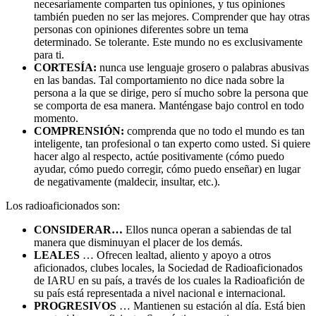
necesariamente comparten tus opiniones, y tus opiniones
también pueden no ser las mejores. Comprender que hay otras
personas con opiniones diferentes sobre un tema
determinado. Se tolerante. Este mundo no es exclusivamente
para ti.
CORTESÍA:
nunca use lenguaje grosero o palabras abusivas
en las bandas. Tal comportamiento no dice nada sobre la
persona a la que se dirige, pero sí mucho sobre la persona que
se comporta de esa manera. Manténgase bajo control en todo
momento.
COMPRENSIÓN:
comprenda que no todo el mundo es tan
inteligente, tan profesional o tan experto como usted. Si quiere
hacer algo al respecto, actúe positivamente (cómo puedo
ayudar, cómo puedo corregir, cómo puedo enseñar) en lugar
de negativamente (maldecir, insultar, etc.).
Los radioaficionados son:
CONSIDERAR…
Ellos nunca operan a sabiendas de tal
manera que disminuyan el placer de los demás.
LEALES
… Ofrecen lealtad, aliento y apoyo a otros
aficionados, clubes locales, la Sociedad de Radioaficionados
de IARU en su país, a través de los cuales la Radioafición de
su país está representada a nivel nacional e internacional.
PROGRESIVOS
… Mantienen su estación al día. Está bien