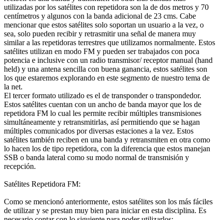
utilizadas por los satélites con repetidora son la de dos metros y 70
centímetros y algunos con la banda adicional de 23 cms. Cabe
mencionar que estos satélites solo soportan un usuario a la vez, o
sea, solo pueden recibir y retrasmitir una señal de manera muy
similar a las repetidoras terrestres que utilizamos normalmente. Estos
satélites utilizan en modo FM y pueden ser trabajados con poca
potencia e inclusive con un radio transmisor/ receptor manual (hand
held) y una antena sencilla con buena ganancia, estos satélites son
los que estaremos explorando en este segmento de nuestro tema de
la net.
El tercer formato utilizado es el de transponder o transpondedor.
Estos satélites cuentan con un ancho de banda mayor que los de
repetidora FM lo cual les permite recibir múltiples transmisiones
simultáneamente y retransmitirlas, así permitiendo que se hagan
múltiples comunicados por diversas estaciones a la vez. Estos
satélites también reciben en una banda y retransmiten en otra como
lo hacen los de tipo repetidora, con la diferencia que estos manejan
SSB o banda lateral como su modo normal de transmisión y
recepción.
Satélites Repetidora FM:
Como se mencionó anteriormente, estos satélites son los más fáciles
de utilizar y se prestan muy bien para iniciar en esta disciplina. Es
necesario contar con lo siguiente para poder utilizarlos: