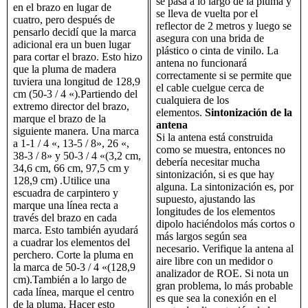
se pasa a lo largo de la pluma y
en el brazo en lugar de
se lleva de vuelta por el
cuatro, pero después de
reflector de 2 metros y luego se
pensarlo decidí que la marca
asegura con una brida de
adicional era un buen lugar
plástico o cinta de vinilo. La
para cortar el brazo. Esto hizo
antena no funcionará
que la pluma de madera
correctamente si se permite que
tuviera una longitud de 128,9
el cable cuelgue cerca de
cm (50-3 / 4 «).Partiendo del
cualquiera de los
extremo director del brazo,
elementos.
Sintonización de la
marque el brazo de la
antena
siguiente manera. Una marca
Si la antena está construida
a 1-1 / 4 «, 13-5 / 8», 26 «,
como se muestra, entonces no
38-3 / 8» y 50-3 / 4 «(3,2 cm,
debería necesitar mucha
34,6 cm, 66 cm, 97,5 cm y
sintonización, si es que hay
128,9 cm) .Utilice una
alguna. La sintonización es, por
escuadra de carpintero y
supuesto, ajustando las
marque una línea recta a
longitudes de los elementos
través del brazo en cada
dipolo haciéndolos más cortos o
marca. Esto también ayudará
más largos según sea
a cuadrar los elementos del
necesario. Verifique la antena al
perchero. Corte la pluma en
aire libre con un medidor o
la marca de 50-3 / 4 «(128,9
analizador de ROE. Si nota un
cm).También a lo largo de
gran problema, lo más probable
cada línea, marque el centro
es que sea la conexión en el
de la pluma. Hacer esto