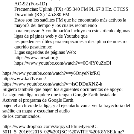
AO-92 (Fox-1D)
Frecuencias: Uplink (TX) 435.340 FM PL 67.0 Hz. CTCSS
Downlink (RX) 145.880 FM
Estos son los satélites FM que he encontrado más activos la
mayoría del tiempo y los cuales recomiendo
para empezar. A continuación incluyo en este artículo algunas
ligas de páginas web y de Youtube que
les pueden ser útiles para empezar esta disciplina de nuestro
querido pasatiempo:
Ligas sugeridas de páginas Web:
https://www.amsat.org/
https://www.youtube.com/watch?v=0C4IY0uZoDI
https://www.youtube.com/watch?v=y6OnyeNkfRQ
http://www.ka7fvv.net/
https://www.youtube.com/watch?v=4sODDuXNZ-k
Sugiero también que bajen los siguientes documentos de apoyo:
La siguiente liga requiere que tengan Google Earth instalado.
Activen el programa de Google Earth,
bajen el archivo de la liga, y al ejecutarlo van a ver la trayectoria del
satélite en mapa y escuchar el audio
de los comunicados.
https://www.dropbox.com/s/xqxyzd1drue4yer/SO-
5011_5_2016%2015_02%20QSO%20WITH%20K8YSE.kmz?