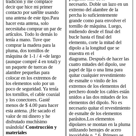
tradición y me complace
necesario. Doble un lazo en un
decir que hice mi primer
extremo del alambre de la
contacto por satélite usando
percha lo suficientemente
una antena de este tipo.Para
grande como para envolver el
hacer esta antena, solo
tornillo de máquina. Luego,
necesitaba comprar un par de
midiendo desde el final del
artículos. Todo lo demás lo
bucle hasta el final del
tenía a mano. Tuve que
elemento, corte la mitad del
comprar la madera para la
dipolo a la longitud que se
pluma, dos tornillos de
muestra en el
máquina de 1-1 / 4 «de largo
diagrama. Después de hacer las
(aunque compré 4 en total) y
cuatro mitades del dipolo, use
un paquete de tuercas de
papel de lija o una lima para
alambre pequeñas para
quitar cualquier revestimiento
colocar en los extremos de
de esmalte o vinilo de los
los elementos solo por un
extremos de los elementos del
poco de seguridad. Ya tenía
perchero donde los cables están
los tornillos, el cable coaxial
unidos a las dos mitades de los
y los conectores. Gasté
elementos del dipolo. No es
menos de $ 4.00 para hacer
necesario quitar el revestimiento
esta antena. ¡He sacado el
de esmalte de los elementos
valor de mi dinero y he
parásitos.Los elementos
disfrutado muchísimo
dipolares se montan en la pluma
usándola!
Construcción y
utilizando herrajes de acero
materiales
inoxidable n. ° 6. Primero se