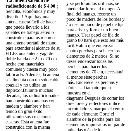
La antena satelital de
y se perforan los orificios, se
radioaficionado de $ 4,00 ¡
puede dar forma al mango. Al
Sencilla, económica y muy
final del mango, recorte un
divertida! Aquí hay una
poco de madera de los bordes y
antena casera fácil de hacer
/ o use un poco de papel de lija
que puede llevarlo a los
para alisar y formar un buen
satélites de trabajo aéreo o
mango. Usar papel de lija de
construirse para usar como
grano 80 hará que esto sea más
una antena portátil de mano
fácil.Habrá que enderezar
para extender el alcance de su
cuatro perchas para hacer los
HT.Es una antena yagi de
elementos de 2 metros. Si no
doble banda de 2 m / 70 cm
desea enderezar todas las
hecha con materiales
perchas para hacer los
comunes y cuesta muy poco
elementos de 70 cm, necesitará
fabricarla. Además, la antena
al menos siete perchas
se alimenta con un solo cable
más. Enderece las perchas y
coaxial y no utiliza un
córtelas al tamaño que se
duplexor.Durante muchas
muestra en el
décadas, los radioaficionados
diagrama.Después de cortar los
han construido antenas con
directores y reflectores utilice
madera y alambre y han
un rotulador y marque el centro
tenido un gran éxito
de cada elemento.Corte el
utilizando sus creaciones
alambre de la percha para los
caseras. Esta antena fue
elementos impulsados ​​un par de
construida con la misma
pulgadas más de lo