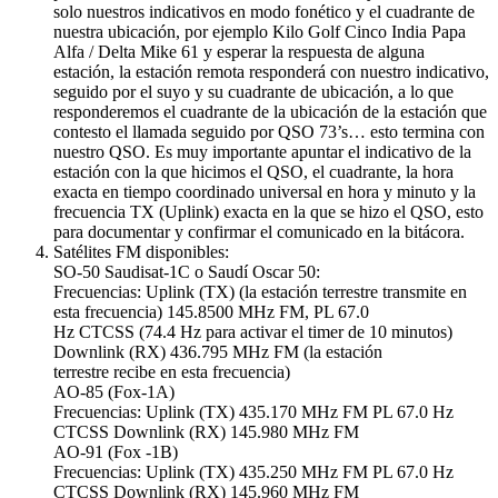
solo nuestros indicativos en modo fonético y el cuadrante de
nuestra ubicación, por ejemplo Kilo Golf Cinco India Papa
Alfa / Delta Mike 61 y esperar la respuesta de alguna
estación, la estación remota responderá con nuestro indicativo,
seguido por el suyo y su cuadrante de ubicación, a lo que
responderemos el cuadrante de la ubicación de la estación que
contesto el llamada seguido por QSO 73’s… esto termina con
nuestro QSO. Es muy importante apuntar el indicativo de la
estación con la que hicimos el QSO, el cuadrante, la hora
exacta en tiempo coordinado universal en hora y minuto y la
frecuencia TX (Uplink) exacta en la que se hizo el QSO, esto
para documentar y confirmar el comunicado en la bitácora.
Satélites FM disponibles:
SO-50 Saudisat-1C o Saudí Oscar 50:
Frecuencias: Uplink (TX) (la estación terrestre transmite en
esta frecuencia) 145.8500 MHz FM, PL 67.0
Hz CTCSS (74.4 Hz para activar el timer de 10 minutos)
Downlink (RX) 436.795 MHz FM (la estación
terrestre recibe en esta frecuencia)
AO-85 (Fox-1A)
Frecuencias: Uplink (TX) 435.170 MHz FM PL 67.0 Hz
CTCSS Downlink (RX) 145.980 MHz FM
AO-91 (Fox -1B)
Frecuencias: Uplink (TX) 435.250 MHz FM PL 67.0 Hz
CTCSS Downlink (RX) 145.960 MHz FM