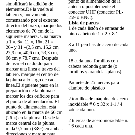
punto de alimentación de la
simplificará la adición de
antena o posiblemente el
elementos.Dé la vuelta al
conector UHF (conector PL-
tablero y, nuevamente,
259 o BNC).
comenzando por el extremo
Lista de partes
director del brazo, marque los
1 de cada listón de enrasar de
elementos de 70 cm de la
pino / abeto de 1 x 2 x 8 ‘.
siguiente manera. Una marca
a 1 «, 6», 11 «, 16», 21 «,
8 a 11 perchas de acero de cada
26» y 31 «(2,5 cm, 15,2 cm,
uno.
27,9 cm, 40,6 cm, 53,3 cm,
66 cm y 78,7 cm). Después
18 cada uno Tornillos con
de usar el cuadrado para
cabeza redonda grande (o
marcar una línea a través del
tornillos y arandelas planas).
tablero, marque el centro de
la pluma a lo largo de cada
Paquete de 25 tuercas para
línea.El siguiente paso en la
alambre de plástico
preparación de la pluma es
marcar los dos orificios para
2 tornillos de máquina de acero
el punto de alimentación. El
inoxidable # 6 x 32 x 1-1 / 4
punto de alimentación está
«de cada uno.
ubicado en la marca de 66 cm
(26 «) en la pluma. Desde la
2 tuercas de acero inoxidable n.
marca central de la pluma,
° 6 cada una.
mida 9,5 mm (3/8») en ambas
direcciones y marque para