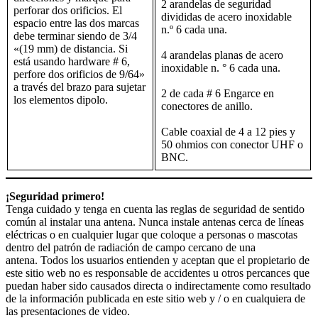
2 arandelas de seguridad
perforar dos orificios. El
divididas de acero inoxidable
espacio entre las dos marcas
n.º 6 cada una.
debe terminar siendo de 3/4
«(19 mm) de distancia. Si
4 arandelas planas de acero
está usando hardware # 6,
inoxidable n. ° 6 cada una.
perfore dos orificios de 9/64»
a través del brazo para sujetar
2 de cada # 6 Engarce en
los elementos dipolo.
conectores de anillo.
Cable coaxial de 4 a 12 pies y
50 ohmios con conector UHF o
BNC.
¡Seguridad primero!
Tenga cuidado y tenga en cuenta las reglas de seguridad de sentido
común al instalar una antena. Nunca instale antenas cerca de líneas
eléctricas o en cualquier lugar que coloque a personas o mascotas
dentro del patrón de radiación de campo cercano de una
antena. Todos los usuarios entienden y aceptan que el propietario de
este sitio web no es responsable de accidentes u otros percances que
puedan haber sido causados ​​directa o indirectamente como resultado
de la información publicada en este sitio web y / o en cualquiera de
las presentaciones de video.