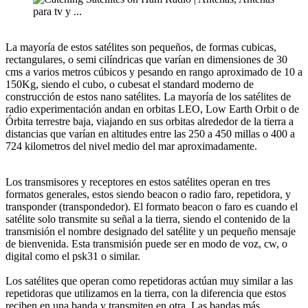
La mayoría de estos satélites son pequeños, de formas cubicas,
rectangulares, o semi cilíndricas que varían en dimensiones de 30
cms a varios metros cúbicos y pesando en rango aproximado de 10 a
150Kg, siendo el cubo, o cubesat el standard moderno de
construcción de estos nano satélites. La mayoría de los satélites de
radio experimentación andan en orbitas LEO, Low Earth Orbit o de
Órbita terrestre baja, viajando en sus orbitas alrededor de la tierra a
distancias que varían en altitudes entre las 250 a 450 millas o 400 a
724 kilometros del nivel medio del mar aproximadamente.
Los transmisores y receptores en estos satélites operan en tres
formatos generales, estos siendo beacon o radio faro, repetidora, y
transponder (transpondedor). El formato beacon o faro es cuando el
satélite solo transmite su señal a la tierra, siendo el contenido de la
transmisión el nombre designado del satélite y un pequeño mensaje
de bienvenida. Esta transmisión puede ser en modo de voz, cw, o
digital como el psk31 o similar.
Los satélites que operan como repetidoras actúan muy similar a las
repetidoras que utilizamos en la tierra, con la diferencia que estos
reciben en una banda y transmiten en otra. Las bandas más