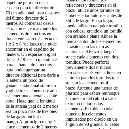
papel me permitió dejar
reflectores y directores en el
espacio para un director de
brazo, utilicé unos tornillos de
70 cm adicional justo después
embellecedor autorroscantes de
del último director de 2
3/4 «de largo. En su lugar,
metros.Al comenzar desde
puede utilizar cualquier tornillo
cero, comencé marcando los
con cabeza grande o un tornillo
elementos de 2 metros en la
con arandela plana.Alinee la
tira de enrasado más recta de
marca central de los elementos
1 x 2 x 8 ‘de largo que pude
parásitos con las marcas
encontrar en el depósito de
centrales del brazo y luego
madera. Un espaciado igual
sujete cada elemento con dos
de 12-3 / 8 «es lo que utilicé
tornillos. Puede perforar
para la banda de 2 metros
previamente dos orificios
para poder agregar un
parciales de 1/8 «de la línea en
director adicional para darle a
el brazo para los tornillos que
la antena un poco de
sujetan los elementos al
ganancia adicional sobre un
brazo.Agregue una tuerca de
yagi de tres elementos y aún
plástico para cables (enrosque
así tener una antena bastante
el conector del cable) a cada
corta. Haga que la longitud
extremo de todos los
de la antena yagi de 2 metros
elementos.El cable coaxial
sea un poco más de tres pies
alimenta los elementos
de largo sin incluir el
impulsados ​​por dipolo en un
mango.Al principio marqué
ángulo de 90 grados. El cable
cinco elementos de 2 metros