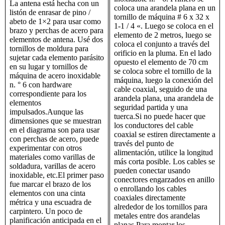
La antena está hecha con un
coloca una arandela plana en un
listón de enrasar de pino /
tornillo de máquina # 6 x 32 x
abeto de 1×2 para usar como
1-1 / 4 «. Luego se coloca en el
brazo y perchas de acero para
elemento de 2 metros, luego se
elementos de antena. Usé dos
coloca el conjunto a través del
tornillos de moldura para
orificio en la pluma. En el lado
sujetar cada elemento parásito
opuesto el elemento de 70 cm
en su lugar y tornillos de
se coloca sobre el tornillo de la
máquina de acero inoxidable
máquina, luego la conexión del
n. ° 6 con hardware
cable coaxial, seguido de una
correspondiente para los
arandela plana, una arandela de
elementos
seguridad partida y una
impulsados.Aunque las
tuerca.Si no puede hacer que
dimensiones que se muestran
los conductores del cable
en el diagrama son para usar
coaxial se estiren directamente a
con perchas de acero, puede
través del punto de
experimentar con otros
alimentación, utilice la longitud
materiales como varillas de
más corta posible. Los cables se
soldadura, varillas de acero
pueden conectar usando
inoxidable, etc.El primer paso
conectores engarzados en anillo
fue marcar el brazo de los
o enrollando los cables
elementos con una cinta
coaxiales directamente
métrica y una escuadra de
alrededor de los tornillos para
carpintero. Un poco de
metales entre dos arandelas
planificación anticipada en el
planas.Para montar los