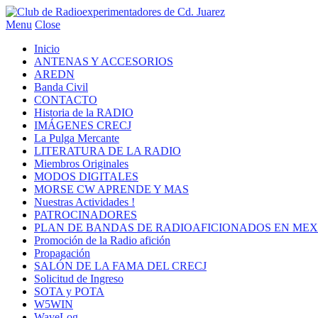
Menu
Close
Inicio
ANTENAS Y ACCESORIOS
AREDN
Banda Civil
CONTACTO
Historia de la RADIO
IMÁGENES CRECJ
La Pulga Mercante
LITERATURA DE LA RADIO
Miembros Originales
MODOS DIGITALES
MORSE CW APRENDE Y MAS
Nuestras Actividades !
PATROCINADORES
PLAN DE BANDAS DE RADIOAFICIONADOS EN MEX
Promoción de la Radio afición
Propagación
SALÓN DE LA FAMA DEL CRECJ
Solicitud de Ingreso
SOTA y POTA
W5WIN
WaveLog