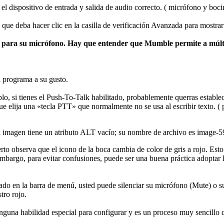
l dispositivo de entrada y salida de audio correcto. ( micrófono y boci
e que deba hacer clic en la casilla de verificación Avanzada para mostra
ara su micrófono. Hay que entender que Mumble permite a múltip
l programa a su gusto.
plo, si tienes el Push-To-Talk habilitado, probablemente querras establ
e elija una «tecla PTT» que normalmente no se usa al escribir texto. (
o observa que el icono de la boca cambia de color de gris a rojo. Esto i
argo, para evitar confusiones, puede ser una buena práctica adoptar lo
iado en la barra de menú, usted puede silenciar su micrófono (Mute) o s
tro rojo.
nguna habilidad especial para configurar y es un proceso muy sencillo 