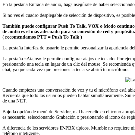
En la pestaña Entrada de audio, haga asegúrate de haber seleccionado e
Si no ves el cuadro desplegable de selección de dispositivo, es posibl
También puede configurar Push To Talk, VOX o Modo continuo p
de audio es el más adecuado para su conexión de red y propósito.
( recomendamos PTT = Push To Talk )
La pestaña Interfaz de usuario le permite personalizar la apariencia de
La pestaña «Atajos» le permite configurar atajos de teclado. Por ejem
presionando una tecla en lugar de un clic del mouse. Se recomienda qu
chat, ya que cada vez que presiones la tecla se abrirá tu micrófono.
Cuando empiezas una conversación de voz y tu el micrófono está abiert
Recuerda que todo los usuarios pueden hablar simultáneamente. Sin emb
de una NET.
Bajo la opción de menú de Servidor, o al hacer clic en el ícono aprop
es necesario, seleccionando Grabación o presionando el icono de regis
A diferencia de los servidores IP-PBX típicos, Mumble no requiere ni
teléfono inteligente.