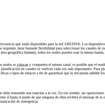
de frecuencia que están disponibles para la red AREDN®. Los dispositiv
 requisito, tiene bastante flexibilidad para seleccionar los canales de 
ea geográfica limitada, todos los nodos pueden usar la misma banda, ca
os nodos se
colocan
y comparten el mismo canal, es posible que el ren
planificación de canales se vuelven cada vez más importantes. Para plan
cíficas o tipos de enlaces a fin de garantizar que la red pueda admitir lo
debe transmitir una estación a la vez. En ese sentido, las operaciones i
entre sí hasta el punto de que ninguna de ellas recibirá el mensaje de l
omunicación de emergencia.