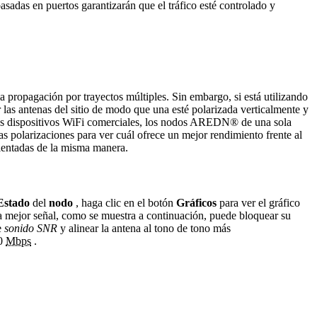
sadas en puertos garantizarán que el tráfico esté controlado y
 la propagación por trayectos múltiples. Sin embargo, si está utilizando
 las antenas del sitio de modo que una esté polarizada verticalmente y
n los dispositivos WiFi comerciales, los nodos AREDN® de una sola
s polarizaciones para ver cuál ofrece un mejor rendimiento frente al
rientadas de la misma manera.
Estado
del
nodo
, haga clic en el botón
Gráficos
para ver el gráfico
la mejor señal, como se muestra a continuación, puede bloquear su
e
sonido SNR
y alinear la antena al tono de tono más
20
Mbps
.