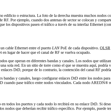
mo edificio o estructura. La foto de la derecha muestra muchos nodos c
e RF. Por ejemplo, cuando dos antenas de sector se colocan y comparten 
ue los dispositivos pasen el tráfico a través de su interfaz Ethernet (co
un cable Ethernet entre el puerto
LAN
PoE de cada dispositivo.
OLSR
net en lugar de hacer que el canal de RF se vuelva ocupado.
odos que operan en diferentes bandas y canales. Los nodos que utilizan
e una sola red. En un sitio de torre como el que se muestra aquí, podr
 enlaces DtD, porque de lo contrario, la contención del canal RF podría i
s bandas y canales, luego configurar enlaces DtD entre los nodos para a
DtD cuando pase tráfico entre nodos vinculados. Cada nodo AREDN® re
o en todos los puertos y cada nodo lo recibirá en su enlace DtD. Si des
los nodos que deberían recibir tráfico específico. Por ejemplo, puede t