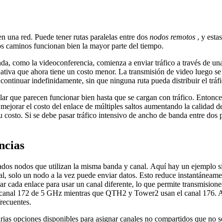
 una red. Puede tener rutas paralelas entre dos
nodos remotos
, y esta
os caminos funcionan bien la mayor parte del tiempo.
, como la videoconferencia, comienza a enviar tráfico a través de una d
nativa que ahora tiene un costo menor. La transmisión de video luego se
ontinuar indefinidamente, sin que ninguna ruta pueda distribuir el trá
lar que parecen funcionar bien hasta que se cargan con tráfico. Entonce
ejorar el costo del enlace de múltiples saltos aumentando la calidad de l
u costo. Si se debe pasar tráfico intensivo de ancho de banda entre dos 
ncias
ados nodos que utilizan la misma banda y canal. Aquí hay un ejemplo si
, solo un nodo a la vez puede enviar datos. Esto reduce instantáneamen
r cada enlace para usar un canal diferente, lo que permite transmisione
anal 172 de 5 GHz mientras que QTH2 y Tower2 usan el canal 176. Ante
recuentes.
arias opciones disponibles para asignar canales no compartidos que no 