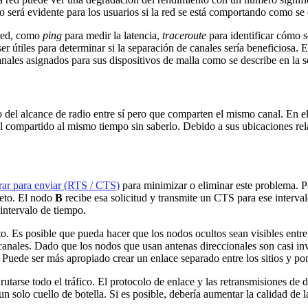
nto será evidente para los usuarios si la red se está comportando como se
 red, como
ping
para medir la latencia,
traceroute
para identificar cómo se
er útiles para determinar si la separación de canales sería beneficios
anales asignados para sus dispositivos de malla como se describe en la 
 del alcance de radio entre sí pero que comparten el mismo canal. En 
nal compartido al mismo tiempo sin saberlo. Debido a sus ubicaciones rel
rrar para enviar (RTS / CTS)
para minimizar o eliminar este problema. 
leto. El nodo
B
recibe esa solicitud y transmite un CTS para ese interv
intervalo de tiempo.
. Es posible que pueda hacer que los nodos ocultos sean visibles entre s
anales. Dado que los nodos que usan antenas direccionales son casi invi
Puede ser más apropiado crear un enlace separado entre los sitios y pon
utarse todo el tráfico. El protocolo de enlace y las retransmisiones de
n solo cuello de botella. Si es posible, debería aumentar la calidad de l