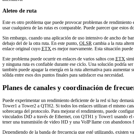
Aleteo de ruta
Este es otro problema que puede provocar problemas de rendimiento en
usar cualquiera de las rutas es comparable. Puede parecer que estos d
Sin embargo, cuando una aplicación de uso intensivo de ancho de banda
debajo del de la otra ruta. En este punto,
OLSR
cambia a la ruta alter
enlace original cuyo
ETX
es mejor nuevamente. Esta situación puede c
Este problema puede ocurrir en enlaces de varios saltos con
ETX
simi
y ninguna ruta es confiable durante ese ciclo. Una solución podría ser m
también puede apagar la energía en la ruta alternativa para aumentar s
sólida entre esos dos puntos finales para satisfacer esa necesidad.
Planes de canales y coordinación de frecue
Puede experimentar un rendimiento deficiente de la red si hay demasi
Tower1 a Tower2 a QTH2. Si todos los enlaces utilizan el mismo canal
sobrecarga del protocolo. Para mejorar el rendimiento, puede configura
vinculados DtD a través de Ethernet, con QTH1 y Tower1 usando el c
tener una transmisión de video HD y una VoIP llame con abandonos f
Dependiendo de la banda de frecuencia que esté utilizando, existen v