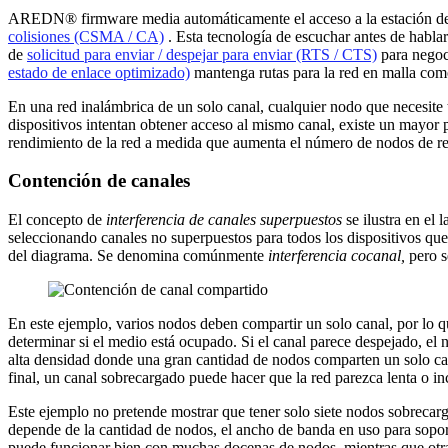
AREDN® firmware media automáticamente el acceso a la estación de
colisiones (CSMA / CA)
. Esta tecnología de escuchar antes de habla
de
solicitud para enviar / despejar para enviar (RTS / CTS)
para negoci
estado de enlace optimizado)
mantenga rutas para la red en malla com
En una red inalámbrica de un solo canal, cualquier nodo que necesite
dispositivos intentan obtener acceso al mismo canal, existe un mayor 
rendimiento de la red a medida que aumenta el número de nodos de re
Contención de canales
El concepto de
interferencia de canales superpuestos
se ilustra en el
seleccionando canales no superpuestos para todos los dispositivos que
del diagrama. Se denomina comúnmente
interferencia cocanal,
pero s
En este ejemplo, varios nodos deben compartir un solo canal, por lo qu
determinar si el medio está ocupado. Si el canal parece despejado, el 
alta densidad donde una gran cantidad de nodos comparten un solo can
final, un canal sobrecargado puede hacer que la red parezca lenta o inc
Este ejemplo no pretende mostrar que tener solo siete nodos sobrecar
depende de la cantidad de nodos, el ancho de banda en uso para soporta
puede funcionar bien con muchas docenas de nodos, mientras que otr