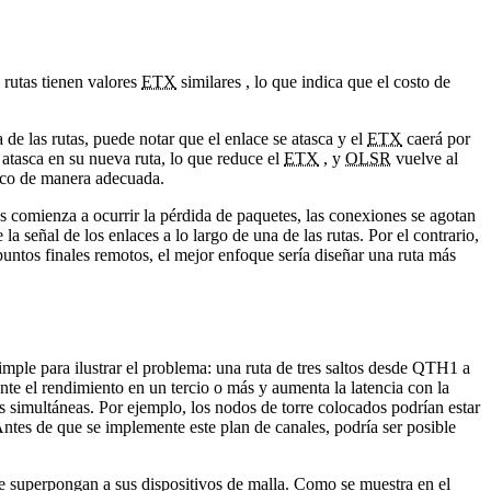
s rutas tienen valores
ETX
similares , lo que indica que el costo de
e las rutas, puede notar que el enlace se atasca y el
ETX
caerá por
 atasca en su nueva ruta, lo que reduce el
ETX
, y
OLSR
vuelve al
fico de manera adecuada.
s comienza a ocurrir la pérdida de paquetes, las conexiones se agotan
a señal de los enlaces a lo largo de una de las rutas. Por el contrario,
puntos finales remotos, el mejor enfoque sería diseñar una ruta más
mple para ilustrar el problema: una ruta de tres saltos desde QTH1 a
te el rendimiento en un tercio o más y aumenta la latencia con la
s simultáneas. Por ejemplo, los nodos de torre colocados podrían estar
s de que se implemente este plan de canales, podría ser posible
se superpongan a sus dispositivos de malla. Como se muestra en el