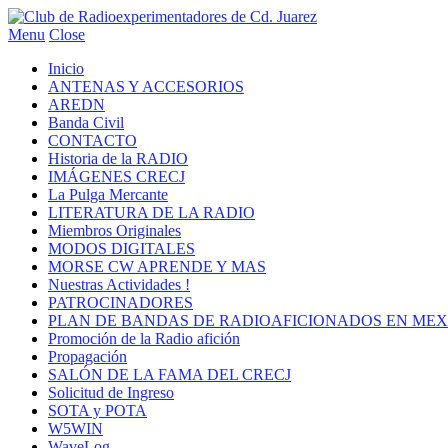
Menu
Close
Inicio
ANTENAS Y ACCESORIOS
AREDN
Banda Civil
CONTACTO
Historia de la RADIO
IMÁGENES CRECJ
La Pulga Mercante
LITERATURA DE LA RADIO
Miembros Originales
MODOS DIGITALES
MORSE CW APRENDE Y MAS
Nuestras Actividades !
PATROCINADORES
PLAN DE BANDAS DE RADIOAFICIONADOS EN MEX
Promoción de la Radio afición
Propagación
SALÓN DE LA FAMA DEL CRECJ
Solicitud de Ingreso
SOTA y POTA
W5WIN
WaveLog