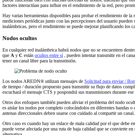
factores interactúan para influir en el rendimiento de la red, pero pro
Hay varias herramientas disponibles para probar el rendimiento de la
mediciones periódicas junto con las percepciones del usuario pueden s
inalámbricas, pero el rendimiento se puede mejorar planificando los c
Nodos ocultos
En cualquier red inalámbrica habrá nodos que no se encuentren dentro
que
A
y
C
están
ocultos entre sí
, pueden intentar transmitir en el ca
tener un canal libre para la transmisión.
Los nodos AREDN® utilizan mensajes de
Solicitud para enviar / Bo
de tiempo / duración propuesto para transmitir su flujo de datos comp
escuchará el mensaje CTS y pospondrá sus transmisiones durante ese 
Otros dos enfoques también pueden aliviar el problema del nodo oculto
es aislar los nodos por completo colocándolos en diferentes bandas o c
antenas direccionales deben usarse con cuidado al compartir un canal. 
Otro caso es cuando hay un enlace de mala calidad por el que debe enr
puede verse afectada por una ruta de baja calidad que se convierte en u
alternativa.