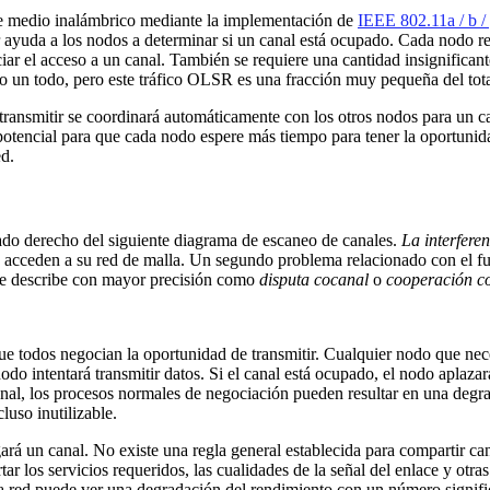
 medio inalámbrico mediante la implementación de
IEEE 802.11a / b / 
r ayuda a los nodos a determinar si un canal está ocupado. Cada nodo r
ar el acceso a un canal. También se requiere una cantidad insignificant
o un todo, pero este tráfico OLSR es una fracción muy pequeña del tota
 transmitir se coordinará automáticamente con los otros nodos para un 
potencial para que cada nodo espere más tiempo para tener la oportunid
d.
 lado derecho del siguiente diagrama de escaneo de canales.
La interfere
 acceden a su red de malla. Un segundo problema relacionado con el fun
e describe con mayor precisión como
disputa cocanal
o
cooperación c
e todos negocian la oportunidad de transmitir. Cualquier nodo que necesi
nodo intentará transmitir datos. Si el canal está ocupado, el nodo aplaza
al, los procesos normales de negociación pueden resultar en una degrad
luso inutilizable.
gará un canal. No existe una regla general establecida para compartir c
r los servicios requeridos, las cualidades de la señal del enlace y otras
a red puede ver una degradación del rendimiento con un número signi