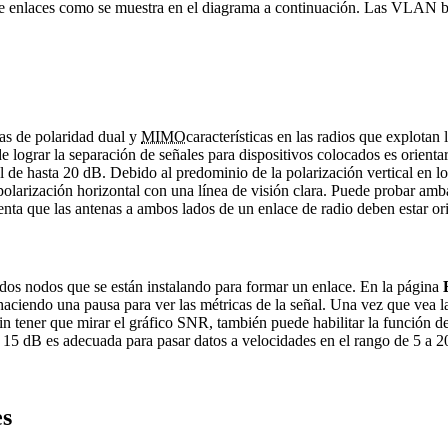
 de enlaces como se muestra en el diagrama a continuación. Las VLAN ba
as de polaridad dual y
MIMO
características en las radios que explotan
 lograr la separación de señales para dispositivos colocados es orientar
ñal de hasta 20 dB. Debido al predominio de la polarización vertical e
olarización horizontal con una línea de visión clara. Puede probar amba
nta que las antenas a ambos lados de un enlace de radio deben estar o
os nodos que se están instalando para formar un enlace. En la página
 haciendo una pausa para ver las métricas de la señal. Una vez que vea 
sin tener que mirar el gráfico SNR, también puede habilitar la función d
e 15 dB es adecuada para pasar datos a velocidades en el rango de 5 a 
es