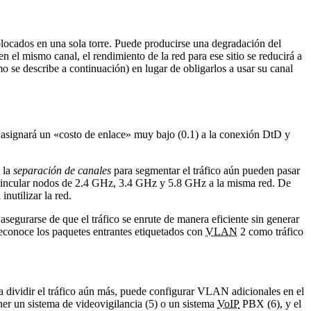
olocados en una sola torre. Puede producirse una degradación del
el mismo canal, el rendimiento de la red para ese sitio se reducirá a
mo se describe a continuación) en lugar de obligarlos a usar su canal
asignará un «costo de enlace» muy bajo (0.1) a la conexión DtD y
 la
separación de canales
para segmentar el tráfico aún pueden pasar
ía vincular nodos de 2.4 GHz, 3.4 GHz y 5.8 GHz a la misma red. De
nutilizar la red.
segurarse de que el tráfico se enrute de manera eficiente sin generar
conoce los paquetes entrantes etiquetados con
VLAN
2 como tráfico
ea dividir el tráfico aún más, puede configurar VLAN adicionales en el
ener un sistema de videovigilancia (5) o un sistema
VoIP
PBX (6), y el