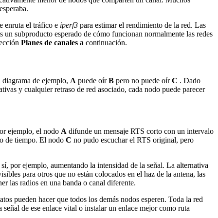
 esperaba.
 enruta el tráfico e
iperf3
para estimar el rendimiento de la red. Las
a. Es un subproducto esperado de cómo funcionan normalmente las redes
sección
Planes de canales a
continuación.
el diagrama de ejemplo,
A
puede oír
B
pero no puede oír
C
. Dado
ativas y cualquier retraso de red asociado, cada nodo puede parecer
Por ejemplo, el nodo
A
difunde un mensaje RTS corto con un intervalo
alo de tiempo. El nodo
C
no pudo escuchar el RTS original, pero
í, por ejemplo, aumentando la intensidad de la señal. La alternativa
sibles para otros que no están colocados en el haz de la antena, las
er las radios en una banda o canal diferente.
 datos pueden hacer que todos los demás nodos esperen. Toda la red
a señal de ese enlace vital o instalar un enlace mejor como ruta