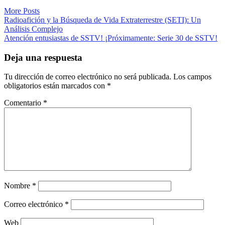
More Posts
Navegación
Radioafición y la Búsqueda de Vida Extraterrestre (SETI): Un
Análisis Complejo
de
Atención entusiastas de SSTV! ¡Próximamente: Serie 30 de SSTV!
entradas
Deja una respuesta
Tu dirección de correo electrónico no será publicada.
Los campos
obligatorios están marcados con
*
Comentario
*
Nombre
*
Correo electrónico
*
Web