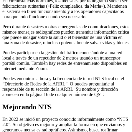
En circunstancias normales, los mensajes por radiograma suelen ser
felicitaciones rutinarias («Feliz cumpleaños, tía María»). Mantienen
el sistema en buen funcionamiento y a los operadores capacitados
para que todo funcione cuando sea necesario.
Pero durante desastres u otras emergencias de comunicaciones, estos
mismos mensajes radiográficos pueden transmitir información crítica
que puede indagar sobre la salud o el bienestar de una víctima en
una zona de desastre, o incluso potencialmente salvar vidas y bienes.
Puedes participar en la gestión del tráfico conectándote a una red
local a través de un repetidor de 2 metros usando un transceptor
portátil común. También hay redes de entrenamiento disponibles en
internet mediante Zoom.
Puedes encontrar la hora y la frecuencia de tu red NTS local en el
“Directorio de Redes de la ARRL”. O puedes preguntarle al
responsable de tu sección de la ARRL. Su nombre y dirección
aparecen en la página 16 de cualquier número de QST.
Mejorando NTS
En 2022 se inició un proyecto conocido informalmente como “NTS
2.0”. Su objetivo es mejorar y ampliar la forma en que enviamos y
generamos mensajes radiográficos. Asimismo, busca reafirmar