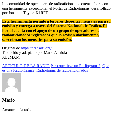
La comunidad de operadores de radioaficionados cuenta ahora con
una herramienta excepcional: el Portal de Radiogramas, desarrollado
por Jonathan Taylor, K1RFD.
Esta herramienta permite a terceros depositar mensajes para su
emisión y entrega a través del Sistema Nacional de Tráfico. El
Portal cuenta con el apoyo de un grupo de operadores de
radioaficionados registrados que lo revisan diariamente y
seleccionan los mensajes para su emisión.
Original de
https://nts2.arrl.org/
Traducido y adaptado por Mario Arrriola
XE2MAM
ARTICULO DE LA RADIO
Para que sirve un Radiograma?
,
Que
es una Radiograma?
,
Radiograma de radioaficionados
Mario
Amante de la radio.