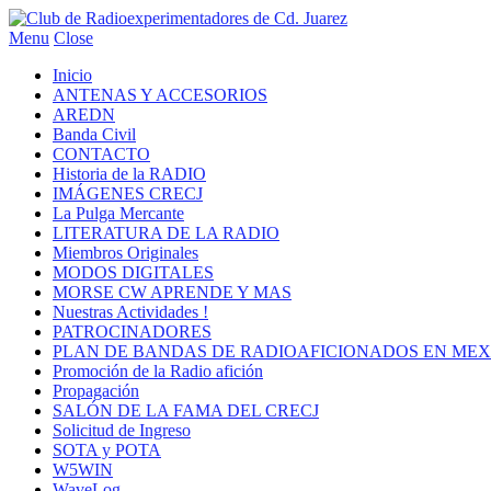
Menu
Close
Inicio
ANTENAS Y ACCESORIOS
AREDN
Banda Civil
CONTACTO
Historia de la RADIO
IMÁGENES CRECJ
La Pulga Mercante
LITERATURA DE LA RADIO
Miembros Originales
MODOS DIGITALES
MORSE CW APRENDE Y MAS
Nuestras Actividades !
PATROCINADORES
PLAN DE BANDAS DE RADIOAFICIONADOS EN MEX
Promoción de la Radio afición
Propagación
SALÓN DE LA FAMA DEL CRECJ
Solicitud de Ingreso
SOTA y POTA
W5WIN
WaveLog