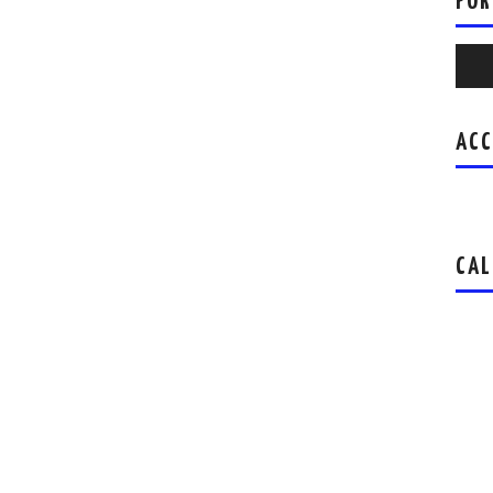
POR
Repr
de
audio
ACC
CAL