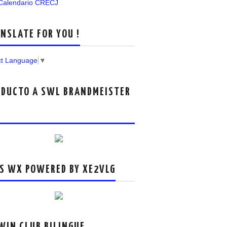
 Calendario CRECJ
NSLATE FOR YOU !
ct Language
▼
DUCTO A SWL BRANDMEISTER
S WX POWERED BY XE2VLG
IN CLUB BILINGUE