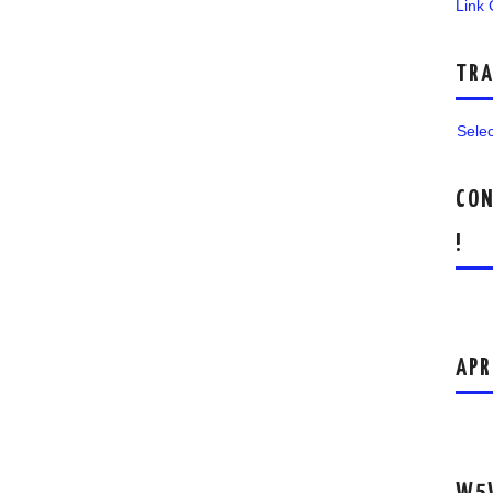
Link
TRA
Sele
CON
!
APR
W5W