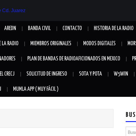
AREDN
BANDA CIVIL
CONTACTO
HISTORIA DE LA RADIO
E LA RADIO
MIEMBROS ORIGINALES
MODOS DIGITALES
MOR
NADORES
PLAN DE BANDAS DE RADIOAFICIONADOS EN MEXICO
P
EL CRECJ
SOLICITUD DE INGRESO
SOTA Y POTA
W5WIN
J
MUMLA APP ( MUY FÁCIL )
BUS
Busca