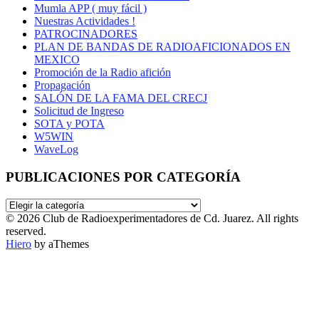
Mumla APP ( muy fácil )
Nuestras Actividades !
PATROCINADORES
PLAN DE BANDAS DE RADIOAFICIONADOS EN
MEXICO
Promoción de la Radio afición
Propagación
SALÓN DE LA FAMA DEL CRECJ
Solicitud de Ingreso
SOTA y POTA
W5WIN
WaveLog
PUBLICACIONES POR CATEGORÍA
PUBLICACIONES
POR
© 2026 Club de Radioexperimentadores de Cd. Juarez. All rights
CATEGORÍA
reserved.
Hiero
by aThemes