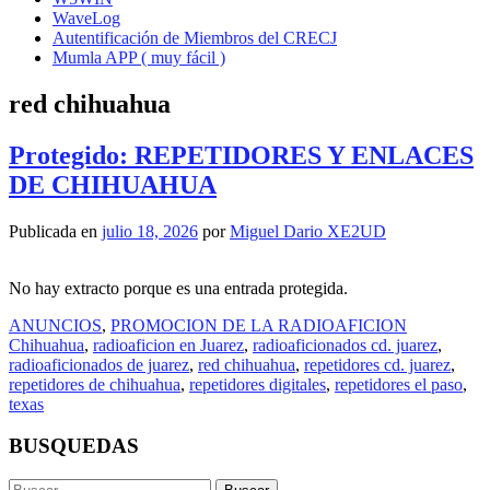
WaveLog
Autentificación de Miembros del CRECJ
Mumla APP ( muy fácil )
red chihuahua
Protegido: REPETIDORES Y ENLACES
DE CHIHUAHUA
Publicada en
julio 18, 2026
por
Miguel Dario XE2UD
No hay extracto porque es una entrada protegida.
ANUNCIOS
,
PROMOCION DE LA RADIOAFICION
Chihuahua
,
radioaficion en Juarez
,
radioaficionados cd. juarez
,
radioaficionados de juarez
,
red chihuahua
,
repetidores cd. juarez
,
repetidores de chihuahua
,
repetidores digitales
,
repetidores el paso
,
texas
BUSQUEDAS
Buscar: