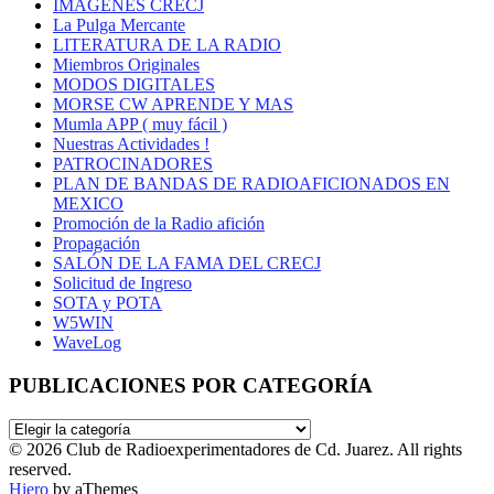
IMÁGENES CRECJ
La Pulga Mercante
LITERATURA DE LA RADIO
Miembros Originales
MODOS DIGITALES
MORSE CW APRENDE Y MAS
Mumla APP ( muy fácil )
Nuestras Actividades !
PATROCINADORES
PLAN DE BANDAS DE RADIOAFICIONADOS EN
MEXICO
Promoción de la Radio afición
Propagación
SALÓN DE LA FAMA DEL CRECJ
Solicitud de Ingreso
SOTA y POTA
W5WIN
WaveLog
PUBLICACIONES POR CATEGORÍA
PUBLICACIONES
POR
© 2026 Club de Radioexperimentadores de Cd. Juarez. All rights
CATEGORÍA
reserved.
Hiero
by aThemes