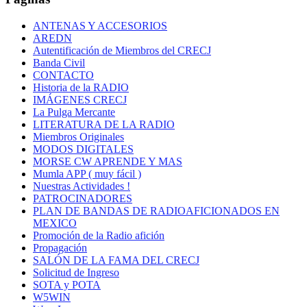
ANTENAS Y ACCESORIOS
AREDN
Autentificación de Miembros del CRECJ
Banda Civil
CONTACTO
Historia de la RADIO
IMÁGENES CRECJ
La Pulga Mercante
LITERATURA DE LA RADIO
Miembros Originales
MODOS DIGITALES
MORSE CW APRENDE Y MAS
Mumla APP ( muy fácil )
Nuestras Actividades !
PATROCINADORES
PLAN DE BANDAS DE RADIOAFICIONADOS EN
MEXICO
Promoción de la Radio afición
Propagación
SALÓN DE LA FAMA DEL CRECJ
Solicitud de Ingreso
SOTA y POTA
W5WIN