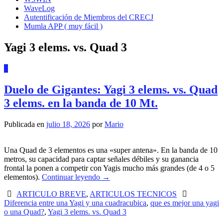
WaveLog
Autentificación de Miembros del CRECJ
Mumla APP ( muy fácil )
Yagi 3 elems. vs. Quad 3
0
Duelo de Gigantes: Yagi 3 elems. vs. Quad
3 elems. en la banda de 10 Mt.
Publicada en
julio 18, 2026
por
Mario
Una Quad de 3 elementos es una «super antena». En la banda de 10
metros, su capacidad para captar señales débiles y su ganancia
frontal la ponen a competir con Yagis mucho más grandes (de 4 o 5
elementos).
Continuar leyendo
→
ARTICULO BREVE
,
ARTICULOS TECNICOS
Diferencia entre una Yagi y una cuadracubica
,
que es mejor una yagi
o una Quad?
,
Yagi 3 elems. vs. Quad 3