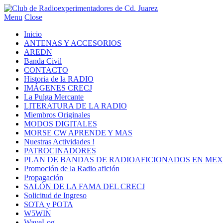
Menu
Close
Inicio
ANTENAS Y ACCESORIOS
AREDN
Banda Civil
CONTACTO
Historia de la RADIO
IMÁGENES CRECJ
La Pulga Mercante
LITERATURA DE LA RADIO
Miembros Originales
MODOS DIGITALES
MORSE CW APRENDE Y MAS
Nuestras Actividades !
PATROCINADORES
PLAN DE BANDAS DE RADIOAFICIONADOS EN MEX
Promoción de la Radio afición
Propagación
SALÓN DE LA FAMA DEL CRECJ
Solicitud de Ingreso
SOTA y POTA
W5WIN
WaveLog