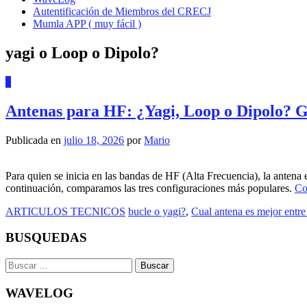
Autentificación de Miembros del CRECJ
Mumla APP ( muy fácil )
yagi o Loop o Dipolo?
0
Antenas para HF: ¿Yagi, Loop o Dipolo? G
Publicada en
julio 18, 2026
por
Mario
Para quien se inicia en las bandas de HF (Alta Frecuencia), la antena 
continuación, comparamos las tres configuraciones más populares.
Co
ARTICULOS TECNICOS
bucle o yagi?
,
Cual antena es mejor entre
BUSQUEDAS
Buscar:
WAVELOG