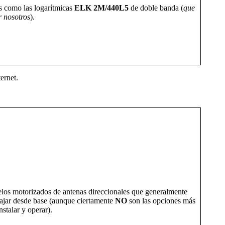
s como las logarítmicas
ELK 2M/440L5
de doble banda (
que
r nosotros
).
ernet.
elos motorizados de antenas direccionales que generalmente
bajar desde base (aunque ciertamente
NO
son las opciones más
stalar y operar).