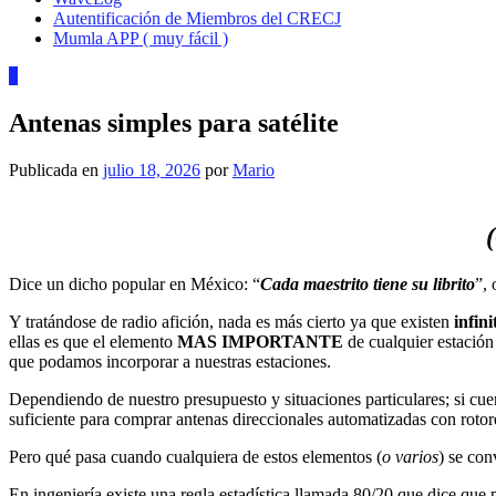
Autentificación de Miembros del CRECJ
Mumla APP ( muy fácil )
0
Antenas simples para satélite
Publicada en
julio 18, 2026
por
Mario
Dice un dicho popular en México: “
Cada maestrito tiene su librito
”, 
Y tratándose de radio afición, nada es más cierto ya que existen
infin
ellas es que el elemento
MAS IMPORTANTE
de cualquier estación
que podamos incorporar a nuestras estaciones.
Dependiendo de nuestro presupuesto y situaciones particulares; si cuen
suficiente para comprar antenas direccionales automatizadas con rotore
Pero qué pasa cuando cualquiera de estos elementos (
o varios
) se con
En ingeniería existe una regla estadística llamada 80/20 que dice que