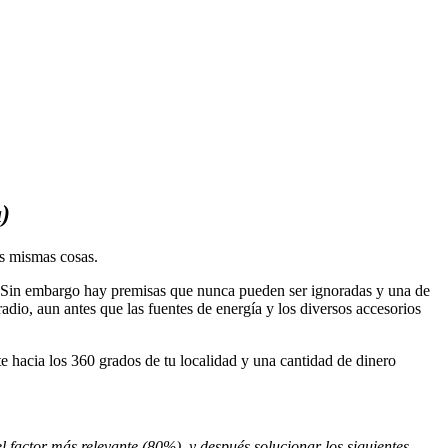
)
as mismas cosas.
 Sin embargo hay premisas que nunca pueden ser ignoradas y una de
radio, aun antes que las fuentes de energía y los diversos accesorios
te hacia los 360 grados de tu localidad y una cantidad de dinero
l factor más relevante (80%), y después solucionar los siguientes