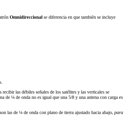
atrón
Omnidireccional
se diferencia en que también se incluye
s.
ecibir las débiles señales de los satélites y las verticales se
ntena de ¼ de onda no es igual que una 5/8 y una antena con carga es
s son las de ¼ de onda con plano de tierra ajustado hacia abajo,
para