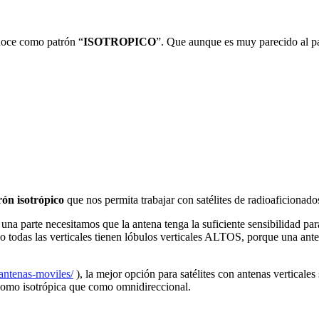
noce como patrón “
ISOTROPICO
”. Que aunque es muy parecido al p
ón isotrópico
que nos permita trabajar con satélites de radioaficionado
una parte necesitamos que la antena tenga la suficiente sensibilidad para r
te no todas las verticales tienen lóbulos verticales ALTOS, porque una a
-antenas-moviles/
), la mejor opción para satélites con antenas verticale
omo isotrópica que como omnidireccional.