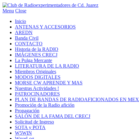
Menu
Close
Inicio
ANTENAS Y ACCESORIOS
AREDN
Banda Civil
CONTACTO
Historia de la RADIO
IMÁGENES CRECJ
La Pulga Mercante
LITERATURA DE LA RADIO
Miembros Originales
MODOS DIGITALES
MORSE CW APRENDE Y MAS
Nuestras Actividades !
PATROCINADORES
PLAN DE BANDAS DE RADIOAFICIONADOS EN MEX
Promoción de la Radio afición
Propagación
SALÓN DE LA FAMA DEL CRECJ
Solicitud de Ingreso
SOTA y POTA
W5WIN
WaveLog