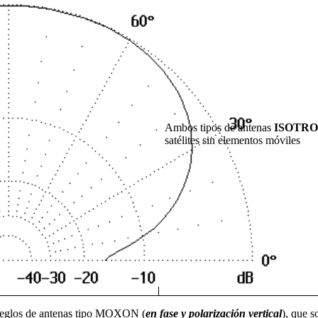
Ambos tipos de antenas
ISOTRO
satélites sin elementos móviles
rreglos de antenas tipo MOXON (
en fase y polarización vertical
), que s