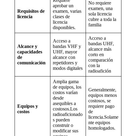
Requiere
No requiere
aprobar un
examen, una
Requisitos de
examen, varias
sola licencia
licencia
clases de
cubre a toda la
licencia
familia
disponibles.
Acceso a
Acceso a
bandas UHF,
Alcance y
bandas VHF y
alcance más
capacidades
UHF, mayor
corto en
de
alcance con
comparación
comunicación
repetidores y
con la
modos digitales
radioafición
Amplia gama
de equipos, los
Generalmente,
costos varían
equipos menos
desde
costosos, se
asequibles a
Equipos y
requiere pago
costosos.Los
costos
de
radioaficionado
licencia.Solame
s pueden
nte equipos
construir o
homologados.
modificar sus