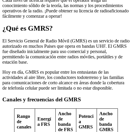
Cada nivel de licencia requiere que el operador tenga un
conocimiento sólido de la teoría, las normas y los procedimientos
operativos de la radio. ¡Puede obtener su licencia de radioaficionado
fácilmente y comenzar a operar!
¿Qué es GMRS?
El Servicio General de Radio Móvil (GMRS) es un servicio de radio
autorizado en muchos Paises que opera en bandas UHF. El GMRS
fue diseñado inicialmente para uso comercial y personal,
permitiendo la comunicación entre radios móviles, portátiles y de
estación base.
Hoy en día, GMRS es popular entre los entusiastas de las
actividades al aire libre, los conductores todoterreno y las familias
para comunicaciones de corto alcance en áreas donde la cobertura
de telefonía celular puede ser limitada o no estar disponible.
Canales y frecuencias del GMRS
Ancho
Ancho
Rango
Potenci
Energí
de
de
de
a
a FRS
banda
banda
canales
GMRS
de FRS
GMRS