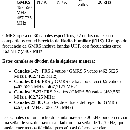
GMRS
N / A
N / A
20 kHz
vatios
467,550
MHz –
467,725
MHz
GMRS opera en 30 canales específicos, 22 de los cuales son
compartidos con el
Servicio de Radio Familiar (FRS)
. El rango de
frecuencia de GMRS incluye bandas UHF, con frecuencias entre
462 MHz y 467 MHz.
Estos canales se dividen de la siguiente manera:
Canales 1-7:
FRS 2 vatios / GMRS 5 vatios (462,5625
MHz a 462,7125 MHz)
Canales 8-14:
FRS y GMRS de baja potencia (0,5 vatios)
(467,5625 MHz a 467,7125 MHz)
Canales 15-22:
FRS 2 vatios / GMRS 50 vatios (462,550
MHz a 462,725 MHz)
Canales 23-30:
Canales de entrada del repetidor GMRS
(467,550 MHz a 467,725 MHz)
Los canales con un ancho de banda mayor de 20 kHz pueden enviar
una señal de voz de mayor calidad que una señal de 12,5 kHz, que
puede tener menos fidelidad pero aún así debería ser clara.