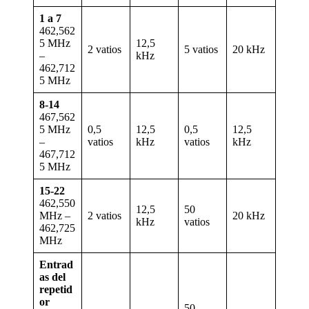
1 a 7
462,562
5 MHz
12,5
2 vatios
5 vatios
20 kHz
–
kHz
462,712
5 MHz
8-14
467,562
5 MHz
0,5
12,5
0,5
12,5
–
vatios
kHz
vatios
kHz
467,712
5 MHz
15-22
462,550
12,5
50
MHz –
2 vatios
20 kHz
kHz
vatios
462,725
MHz
Entrad
as del
repetid
or
50