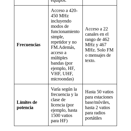
equipos.
Acceso a 420-
450 MHz
incluyendo
modos de
Acceso a 22
funcionamiento
canales en el
simple,
rango de 462
repetidor y no
Frecuencias
MHz y 467
FM.Además,
MHz. Solo FM
acceso a
o mensajes de
múltiples
texto.
bandas (por
ejemplo, HF,
VHF, UHF,
microondas)
Varía según la
Hasta 50 vatios
frecuencia y la
para estaciones
clase de
Límites de
base/móviles,
licencia (por
potencia
hasta 2 vatios
ejemplo, hasta
para radios
1500 vatios
portátiles
para HF)