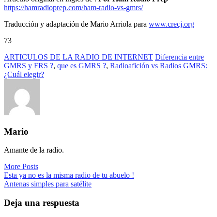
https://hamradioprep.com/ham-radio-vs-gmrs/
Traducción y adaptación de Mario Arriola para
www.crecj.org
73
ARTICULOS DE LA RADIO DE INTERNET
Diferencia entre
GMRS y FRS ?
,
que es GMRS ?
,
Radioafición vs Radios GMRS:
¿Cuál elegir?
Mario
Amante de la radio.
More Posts
Navegación
Esta ya no es la misma radio de tu abuelo !
Antenas simples para satélite
de
entradas
Deja una respuesta