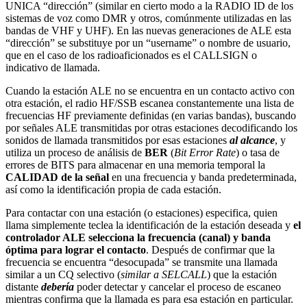
UNICA “dirección” (similar en cierto modo a la RADIO ID de los
sistemas de voz como DMR y otros, comúnmente utilizadas en las
bandas de VHF y UHF). En las nuevas generaciones de ALE esta
“dirección” se substituye por un “username” o nombre de usuario,
que en el caso de los radioaficionados es el CALLSIGN o
indicativo de llamada.
Cuando la estación ALE no se encuentra en un contacto activo con
otra estación, el radio HF/SSB escanea constantemente una lista de
frecuencias HF previamente definidas (en varias bandas), buscando
por señales ALE transmitidas por otras estaciones decodificando los
sonidos de llamada transmitidos por esas estaciones
al alcance
, y
utiliza un proceso de análisis de
BER
(
Bit Error Rate
) o tasa de
errores de BITS para almacenar en una memoria temporal la
CALIDAD de la señal
en una frecuencia y banda predeterminada,
así como la identificación propia de cada estación.
Para contactar con una estación (o estaciones) especifica, quien
llama simplemente teclea la identificación de la estación deseada y
el
controlador ALE selecciona la frecuencia (canal) y banda
óptima para lograr el contacto
. Después de confirmar que la
frecuencia se encuentra “desocupada” se transmite una llamada
similar a un CQ selectivo (
similar a SELCALL
) que la estación
distante
debería
poder detectar y cancelar el proceso de escaneo
mientras confirma que la llamada es para esa estación en particular.