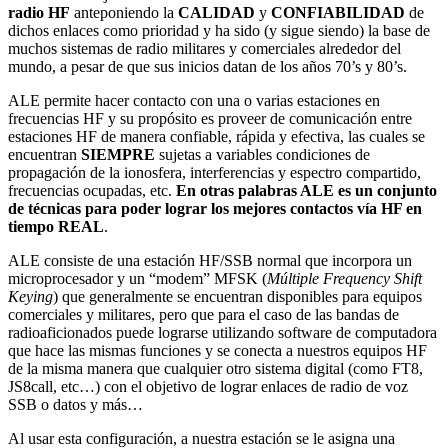
radio HF
anteponiendo la
CALIDAD
y
CONFIABILIDAD
de
dichos enlaces como prioridad y ha sido (y sigue siendo) la base de
muchos sistemas de radio militares y comerciales alrededor del
mundo, a pesar de que sus inicios datan de los años 70’s y 80’s.
ALE permite hacer contacto con una o varias estaciones en
frecuencias HF y su propósito es proveer de comunicación entre
estaciones HF de manera confiable, rápida y efectiva, las cuales se
encuentran
SIEMPRE
sujetas a variables condiciones de
propagación de la ionosfera, interferencias y espectro compartido,
frecuencias ocupadas, etc.
En otras palabras ALE es un conjunto
de técnicas para poder lograr los mejores contactos vía HF en
tiempo REAL
.
ALE consiste de una estación HF/SSB normal que incorpora un
microprocesador y un “modem” MFSK (
Múltiple Frequency Shift
Keying
) que generalmente se encuentran disponibles para equipos
comerciales y militares, pero que para el caso de las bandas de
radioaficionados puede lograrse utilizando software de computadora
que hace las mismas funciones y se conecta a nuestros equipos HF
de la misma manera que cualquier otro sistema digital (como FT8,
JS8call, etc…) con el objetivo de lograr enlaces de radio de voz
SSB o datos y más…
Al usar esta configuración, a nuestra estación se le asigna una