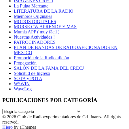
IMÁGENES CRECJ
La Pulga Mercante
LITERATURA DE LA RADIO
Miembros Originales
MODOS DIGITALES
MORSE CW APRENDE Y MAS
Mumla APP ( muy fácil )
Nuestras Actividades !
PATROCINADORES
PLAN DE BANDAS DE RADIOAFICIONADOS EN
MEXICO
Promoción de la Radio afición
Propagación
SALÓN DE LA FAMA DEL CRECJ
Solicitud de Ingreso
SOTA y POTA
W5WIN
WaveLog
PUBLICACIONES POR CATEGORÍA
PUBLICACIONES
POR
© 2026 Club de Radioexperimentadores de Cd. Juarez. All rights
CATEGORÍA
reserved.
Hiero
by aThemes