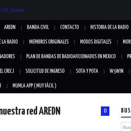
AREDN
BANDA CIVIL
CONTACTO
HISTORIA DE LA RADIO
E LA RADIO
MIEMBROS ORIGINALES
MODOS DIGITALES
MOR
NADORES
PLAN DE BANDAS DE RADIOAFICIONADOS EN MEXICO
P
EL CRECJ
SOLICITUD DE INGRESO
SOTA Y POTA
W5WIN
J
MUMLA APP ( MUY FÁCIL )
 nuestra red AREDN
BUS
0
Busca