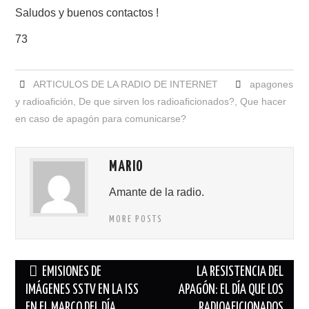
Saludos y buenos contactos !
73
ARTICULOS DE LA RADIO DE INTERNET
apagones
y radioafición
,
De que sirven los radioaficionados?
,
Que hacer
en caso de apagón para comunicarse?
MARIO
Amante de la radio.
MORE POSTS
Navegación
EMISIONES DE
LA RESISTENCIA DEL
de
IMÁGENES SSTV EN LA ISS
APAGÓN: EL DÍA QUE LOS
EN EL MARCO DEL DÍA
RADIOAFICIONADOS