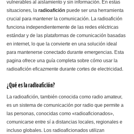
NUESTRAS ACTIVIDADES !
vulnerables al aislamiento y sin información. En estas
situaciones, la
radioafición
puede ser una herramienta
PATROCINADORES
crucial para mantener la comunicación. La radioafición
funciona independientemente de las redes eléctricas
PLAN DE BANDAS DE
estándar y de las plataformas de comunicación basadas
en internet, lo que la convierte en una solución ideal
RADIOAFICIONADOS EN MEXICO
para mantenerse conectado durante emergencias. Esta
pagina ofrece una guía completa sobre cómo usar la
PROMOCIÓN DE LA RADIO AFICIÓN
radioafición eficazmente durante cortes de electricidad.
PROPAGACIÓN
¿Qué es la radioafición?
SALÓN DE LA FAMA DEL CRECJ
La radioafición, también conocida como radio amateur,
es un sistema de comunicación por radio que permite a
SOLICITUD DE INGRESO
las personas, conocidas como «radioaficionados»,
comunicarse entre sí a distancias locales, regionales e
SOTA Y POTA
incluso globales. Los radioaficionados utilizan