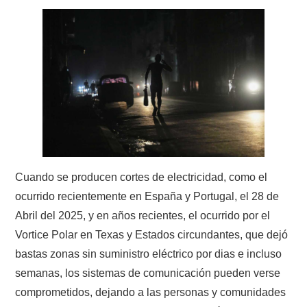
CONTACTO
HISTORIA DE LA RADIO
IMÁGENES CRECJ
LA PULGA MERCANTE
LITERATURA DE LA RADIO
Cuando se producen cortes de electricidad, como el
ocurrido recientemente en España y Portugal, el 28 de
MIEMBROS ORIGINALES
Abril del 2025, y en años recientes, el ocurrido por el
Vortice Polar en Texas y Estados circundantes, que dejó
MODOS DIGITALES
bastas zonas sin suministro eléctrico por dias e incluso
semanas, los sistemas de comunicación pueden verse
MORSE CW APRENDE Y MAS
comprometidos, dejando a las personas y comunidades