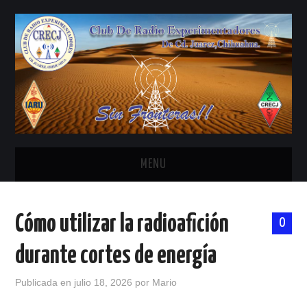
MENU
INICIO
Cómo utilizar la radioafición
0
ANTENAS Y ACCESORIOS
durante cortes de energía
AREDN
Publicada en
julio 18, 2026
por
Mario
BANDA CIVIL