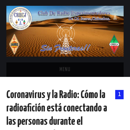
MENU
INICIO
Coronavirus y la Radio: Cómo la
1
ANTENAS Y ACCESORIOS
radioafición está conectando a
AREDN
las personas durante el
BANDA CIVIL