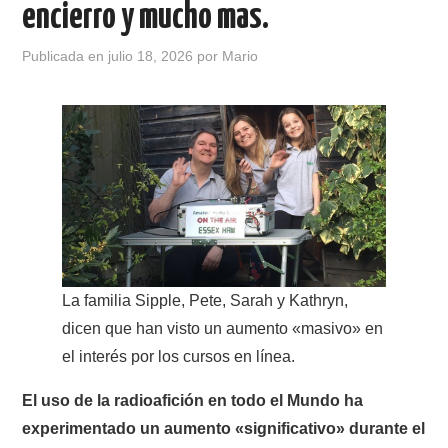
encierro y mucho mas.
CONTACTO
Publicada en
julio 18, 2026
por
Mario
HISTORIA DE LA RADIO
IMÁGENES CRECJ
LA PULGA MERCANTE
LITERATURA DE LA RADIO
La familia Sipple, Pete, Sarah y Kathryn,
MIEMBROS ORIGINALES
dicen que han visto un aumento «masivo» en
MODOS DIGITALES
el interés por los cursos en línea.
El uso de la radioafición en todo el Mundo ha
MORSE CW APRENDE Y MAS
experimentado un aumento «significativo» durante el