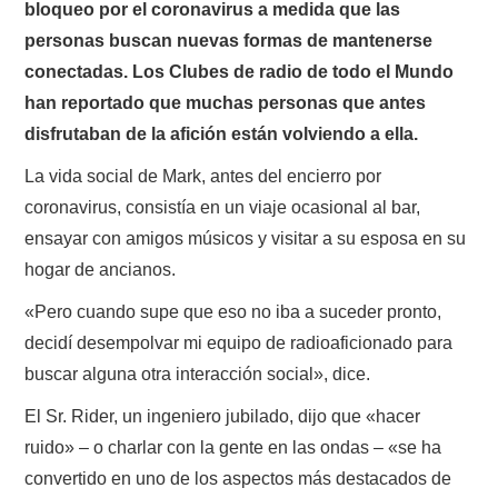
NUESTRAS ACTIVIDADES !
bloqueo por el coronavirus a medida que las
personas buscan nuevas formas de mantenerse
PATROCINADORES
conectadas. Los Clubes de radio de todo el Mundo
han reportado que muchas personas que antes
PLAN DE BANDAS DE
disfrutaban de la afición están volviendo a ella.
RADIOAFICIONADOS EN MEXICO
La vida social de Mark, antes del encierro por
coronavirus, consistía en un viaje ocasional al bar,
PROMOCIÓN DE LA RADIO AFICIÓN
ensayar con amigos músicos y visitar a su esposa en su
hogar de ancianos.
PROPAGACIÓN
«Pero cuando supe que eso no iba a suceder pronto,
decidí desempolvar mi equipo de radioaficionado para
SALÓN DE LA FAMA DEL CRECJ
buscar alguna otra interacción social», dice.
SOLICITUD DE INGRESO
El Sr. Rider, un ingeniero jubilado, dijo que «hacer
ruido» – o charlar con la gente en las ondas – «se ha
SOTA Y POTA
convertido en uno de los aspectos más destacados de