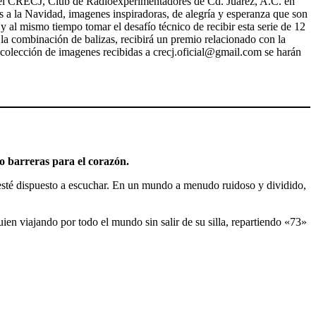
, el CRECJ, Club de Radioexperimentadores de Cd. Juárez, A.C. en
 a la Navidad, imagenes inspiradoras, de alegría y esperanza que son
y al mismo tiempo tomar el desafío técnico de recibir esta serie de 12
la combinación de balizas, recibirá un premio relacionado con la
u colección de imagenes recibidas a crecj.oficial@gmail.com se harán
no barreras para el corazón.
n esté dispuesto a escuchar. En un mundo a menudo ruidoso y dividido,
uien viajando por todo el mundo sin salir de su silla, repartiendo «73»