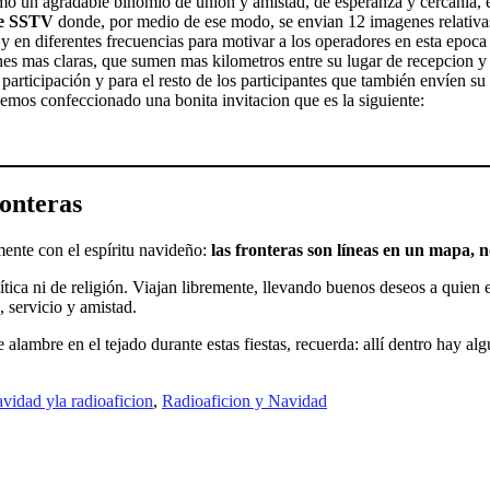
omo un agradable binomio de unión y amistad, de esperanza y cercanía
de SSTV
donde, por medio de ese modo, se envian 12 imagenes relativas
 en diferentes frecuencias para motivar a los operadores en esta epoca 
es mas claras, que sumen mas kilometros entre su lugar de recepcion y 
 participación y para el resto de los participantes que también envíen s
emos confeccionado una bonita invitacion que es la siguiente:
onteras
ente con el espíritu navideño:
las fronteras son líneas en un mapa, 
ítica ni de religión. Viajan libremente, llevando buenos deseos a quie
 servicio y amistad.
alambre en el tejado durante estas fiestas, recuerda: allí dentro hay alg
avidad yla radioaficion
,
Radioaficion y Navidad