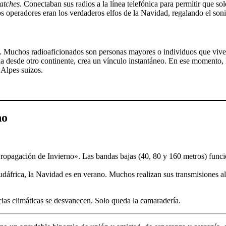
atches
. Conectaban sus radios a la línea telefónica para permitir que so
os operadores eran los verdaderos elfos de la Navidad, regalando el so
 Muchos radioaficionados son personas mayores o individuos que viven 
esde otro continente, crea un vínculo instantáneo. En ese momento, l
 Alpes suizos.
no
ropagación de Invierno». Las bandas bajas (40, 80 y 160 metros) funcion
udáfrica, la Navidad es en verano. Muchos realizan sus transmisiones al
cias climáticas se desvanecen. Solo queda la camaradería.