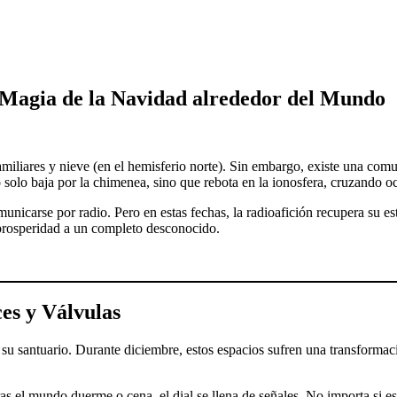
 Magia de la Navidad alrededor del Mundo
iliares y nieve (en el hemisferio norte). Sin embargo, existe una comun
 solo baja por la chimenea, sino que rebota en la ionosfera, cruzando oc
nicarse por radio. Pero en estas fechas, la radioafición recupera su es
 prosperidad a un completo desconocido.
es y Válvulas
s su santuario. Durante diciembre, estos espacios sufren una transformac
s el mundo duerme o cena, el dial se llena de señales. No importa si e