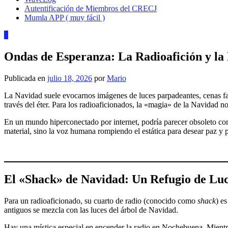
Autentificación de Miembros del CRECJ
Mumla APP ( muy fácil )
0
Ondas de Esperanza: La Radioafición y la
Publicada en
julio 18, 2026
por
Mario
La Navidad suele evocarnos imágenes de luces parpadeantes, cenas fam
través del éter. Para los radioaficionados, la «magia» de la Navidad no
En un mundo hiperconectado por internet, podría parecer obsoleto comu
material, sino la voz humana rompiendo el estática para desear paz y
El «Shack» de Navidad: Un Refugio de Luc
Para un radioaficionado, su cuarto de radio (conocido como
shack
) e
antiguos se mezcla con las luces del árbol de Navidad.
Hay una mística especial en encender la radio en Nochebuena. Mientra