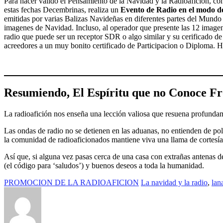
Para hacer valido el Pensamiento de la Navidad y la Radioafición, c
estas fechas Decembrinas, realiza un
Evento de Radio en el modo 
emitidas por varias Balizas Navideñas en diferentes partes del Mundo y
imagenes de Navidad. Incluso, al operador que presente las 12 imagen
radio que puede ser un receptor SDR o algo similar y su cerificado de
acreedores a un muy bonito certificado de Participacion o Diploma. H
Resumiendo, El Espíritu que no Conoce Fr
La radioafición nos enseña una lección valiosa que resuena profundam
Las ondas de radio no se detienen en las aduanas, no entienden de pol
la comunidad de radioaficionados mantiene viva una llama de cortesía,
Así que, si alguna vez pasas cerca de una casa con extrañas antenas de 
(el código para ‘saludos’) y buenos deseos a toda la humanidad.
PROMOCION DE LA RADIOAFICION
La navidad y la radio
,
lan