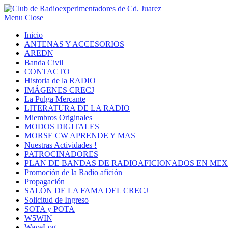
Menu
Close
Inicio
ANTENAS Y ACCESORIOS
AREDN
Banda Civil
CONTACTO
Historia de la RADIO
IMÁGENES CRECJ
La Pulga Mercante
LITERATURA DE LA RADIO
Miembros Originales
MODOS DIGITALES
MORSE CW APRENDE Y MAS
Nuestras Actividades !
PATROCINADORES
PLAN DE BANDAS DE RADIOAFICIONADOS EN MEX
Promoción de la Radio afición
Propagación
SALÓN DE LA FAMA DEL CRECJ
Solicitud de Ingreso
SOTA y POTA
W5WIN
WaveLog