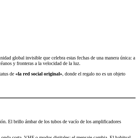
idad global invisible que celebra estas fechas de una manera única: a
éanos y fronteras a la velocidad de la luz.
tatus de
«la red social original»
, donde el regalo no es un objeto
ión. El brillo ámbar de los tubos de vacío de los amplificadores
s onda corta, VHF o modos digitales; el mensaje cambia. El habitual