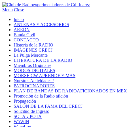
Menu
Close
Inicio
ANTENAS Y ACCESORIOS
AREDN
Banda Civil
CONTACTO
Historia de la RADIO
IMÁGENES CRECJ
La Pulga Mercante
LITERATURA DE LA RADIO
Miembros Originales
MODOS DIGITALES
MORSE CW APRENDE Y MAS
Nuestras Actividades !
PATROCINADORES
PLAN DE BANDAS DE RADIOAFICIONADOS EN MEX
Promoción de la Radio afición
Propagación
SALÓN DE LA FAMA DEL CRECJ
Solicitud de Ingreso
SOTA y POTA
W5WIN
WaveLog