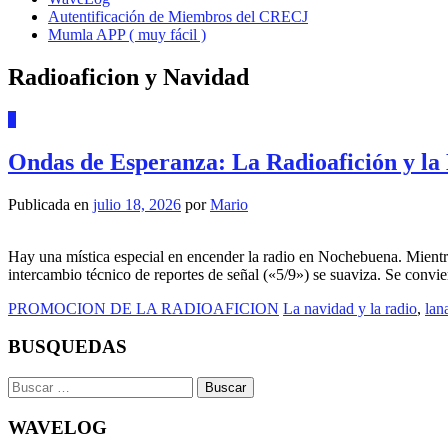
Autentificación de Miembros del CRECJ
Mumla APP ( muy fácil )
Radioaficion y Navidad
0
Ondas de Esperanza: La Radioafición y la
Publicada en
julio 18, 2026
por
Mario
Hay una mística especial en encender la radio en Nochebuena. Mientra
intercambio técnico de reportes de señal («5/9») se suaviza. Se conv
PROMOCION DE LA RADIOAFICION
La navidad y la radio
,
lan
BUSQUEDAS
Buscar:
WAVELOG