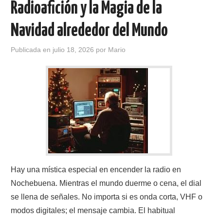
Radioafición y la Magia de la
CONTACTO
Navidad alrededor del Mundo
HISTORIA DE LA RADIO
Publicada en
julio 18, 2026
por
Mario
IMÁGENES CRECJ
LA PULGA MERCANTE
LITERATURA DE LA RADIO
MIEMBROS ORIGINALES
Hay una mística especial en encender la radio en
MODOS DIGITALES
Nochebuena. Mientras el mundo duerme o cena, el dial
MORSE CW APRENDE Y MAS
se llena de señales. No importa si es onda corta, VHF o
modos digitales; el mensaje cambia. El habitual