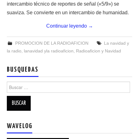
NUESTRAS ACTIVIDADES !
intercambio técnico de reportes de señal («5/9») se
suaviza. Se convierte en un intercambio de humanidad.
PATROCINADORES
Continuar leyendo
→
PLAN DE BANDAS DE
PROMOCION DE LA RADIOAFICION
La navidad y
RADIOAFICIONADOS EN MEXICO
la radio
,
lanavidad yla radioaficion
,
Radioaficion y Navidad
PROMOCIÓN DE LA RADIO AFICIÓN
BUSQUEDAS
PROPAGACIÓN
Buscar:
SALÓN DE LA FAMA DEL CRECJ
SOLICITUD DE INGRESO
WAVELOG
SOTA Y POTA