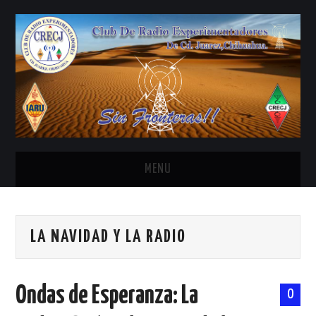
MENU
INICIO
LA NAVIDAD Y LA RADIO
ANTENAS Y ACCESORIOS
AREDN
Ondas de Esperanza: La
0
BANDA CIVIL