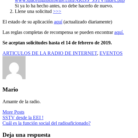
www.spaceflightsoftware.com/ARISS_SSTV/index.php
Si ya lo ha hecho antes, no debe hacerlo de nuevo.
Llene una solicitud
>>>
El estado de su aplicación
aquí
(actualizado diariamente)
Las reglas completas de recompensa se pueden encontrar
aquí.
Se aceptan solicitudes hasta el 14 de febrero de 2019.
ARTICULOS DE LA RADIO DE INTERNET
,
EVENTOS
Mario
Amante de la radio.
More Posts
Navegación
SSTV desde la EEI !
Cuál es la función social del radioaficionado?
de
entradas
Deja una respuesta