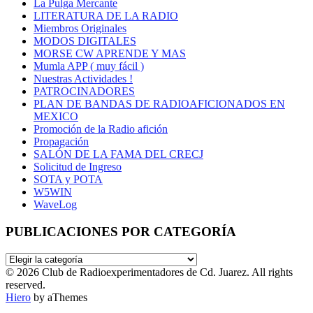
La Pulga Mercante
LITERATURA DE LA RADIO
Miembros Originales
MODOS DIGITALES
MORSE CW APRENDE Y MAS
Mumla APP ( muy fácil )
Nuestras Actividades !
PATROCINADORES
PLAN DE BANDAS DE RADIOAFICIONADOS EN
MEXICO
Promoción de la Radio afición
Propagación
SALÓN DE LA FAMA DEL CRECJ
Solicitud de Ingreso
SOTA y POTA
W5WIN
WaveLog
PUBLICACIONES POR CATEGORÍA
PUBLICACIONES
POR
© 2026 Club de Radioexperimentadores de Cd. Juarez. All rights
CATEGORÍA
reserved.
Hiero
by aThemes