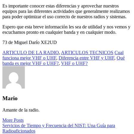
Es importante conocer estas diferencias y aprovechar nuestros
equipos para las diferentes actividades que generalmente realizamos
para poder optimizar el uso correcto de nuestros radios y sistemas.
Espero que esta breve información les sea de utilidad y nos vemos y
escuchamos pronto en cualquier banda y en cualquier modo.
73 de Miguel Darío XE2UD
ARTICULO DE LA RADIO
,
ARTICULOS TECNICOS
Cual
funciona mejor VHF o UHF
,
Diferencia entre VHF y UHF
,
Qué
banda es mejor VHF o UHF?
,
VHF o UHF?
Mario
Amante de la radio.
More Posts
Navegación
Servicios de Tiempo y Frecuencia del NIST: Una Guía para
Radioaficionados