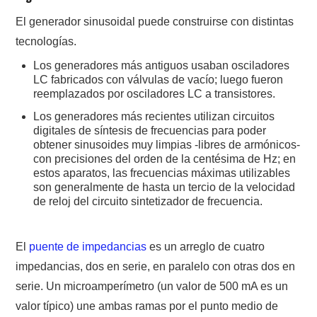
W5WIN
El generador sinusoidal puede construirse con distintas
tecnologías.
WAVELOG
Los generadores más antiguos usaban osciladores
LC fabricados con válvulas de vacío; luego fueron
AUTENTIFICACIÓN DE MIEMBROS DEL
reemplazados por osciladores LC a transistores.
Los generadores más recientes utilizan circuitos
CRECJ
digitales de síntesis de frecuencias para poder
obtener sinusoides muy limpias -libres de armónicos-
MUMLA APP ( MUY FÁCIL )
con precisiones del orden de la centésima de Hz; en
estos aparatos, las frecuencias máximas utilizables
son generalmente de hasta un tercio de la velocidad
de reloj del circuito sintetizador de frecuencia.
El
puente de impedancias
es un arreglo de cuatro
impedancias, dos en serie, en paralelo con otras dos en
serie. Un microamperímetro (un valor de 500 mA es un
valor típico) une ambas ramas por el punto medio de