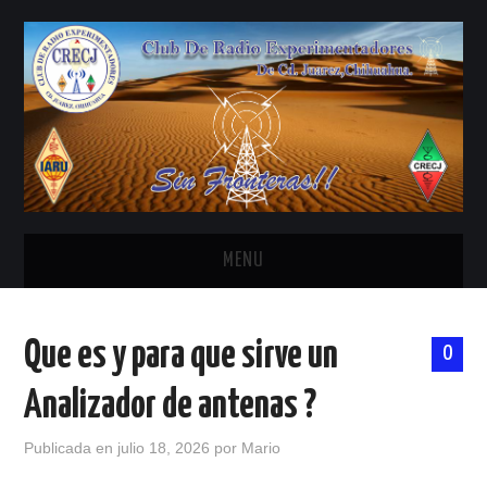
MENU
INICIO
Que es y para que sirve un
0
ANTENAS Y ACCESORIOS
Analizador de antenas ?
AREDN
Publicada en
julio 18, 2026
por
Mario
BANDA CIVIL