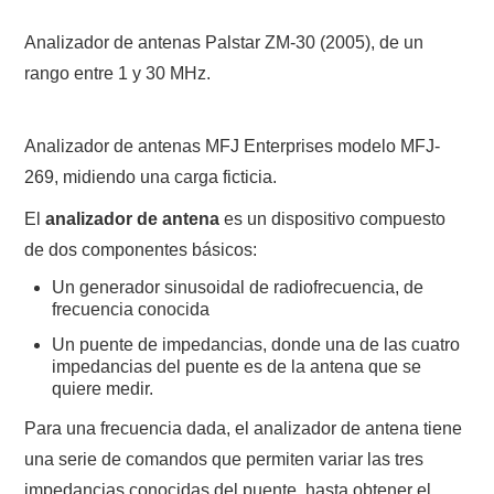
Analizador de antenas Palstar ZM-30 (2005), de un
CONTACTO
rango entre 1 y 30 MHz.
HISTORIA DE LA RADIO
Analizador de antenas MFJ Enterprises modelo MFJ-
IMÁGENES CRECJ
269, midiendo una carga ficticia.
El
analizador de antena
LA PULGA MERCANTE
es un dispositivo compuesto
de dos componentes básicos:
LITERATURA DE LA RADIO
Un generador sinusoidal de radiofrecuencia, de
frecuencia conocida
MIEMBROS ORIGINALES
Un puente de impedancias, donde una de las cuatro
impedancias del puente es de la antena que se
MODOS DIGITALES
quiere medir.
Para una frecuencia dada, el analizador de antena tiene
MORSE CW APRENDE Y MAS
una serie de comandos que permiten variar las tres
impedancias conocidas del puente, hasta obtener el