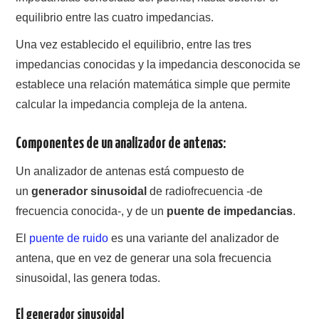
NUESTRAS ACTIVIDADES !
equilibrio entre las cuatro impedancias.
PATROCINADORES
Una vez establecido el equilibrio, entre las tres
impedancias conocidas y la impedancia desconocida se
PLAN DE BANDAS DE
establece una relación matemática simple que permite
calcular la impedancia compleja de la antena.
RADIOAFICIONADOS EN MEXICO
Componentes de un analizador de antenas:
PROMOCIÓN DE LA RADIO AFICIÓN
Un analizador de antenas está compuesto de
PROPAGACIÓN
un
generador sinusoidal
de radiofrecuencia -de
frecuencia conocida-, y de un
puente de impedancias
.
SALÓN DE LA FAMA DEL CRECJ
El
puente de ruido
es una variante del analizador de
SOLICITUD DE INGRESO
antena, que en vez de generar una sola frecuencia
sinusoidal, las genera todas.
SOTA Y POTA
El generador sinusoidal