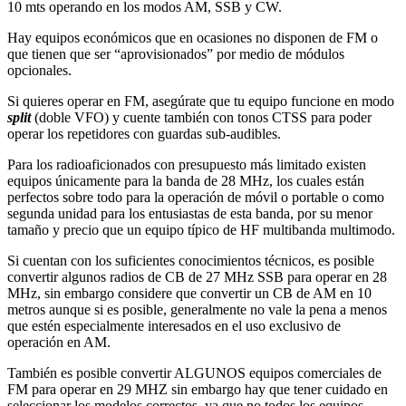
10 mts operando en los modos AM, SSB y CW.
Hay equipos económicos que en ocasiones no disponen de FM o
que tienen que ser “aprovisionados” por medio de módulos
opcionales.
Si quieres operar en FM, asegúrate que tu equipo funcione en modo
split
(doble VFO) y cuente también con tonos CTSS para poder
operar los repetidores con guardas sub-audibles.
Para los radioaficionados con presupuesto más limitado existen
equipos únicamente para la banda de 28 MHz, los cuales están
perfectos sobre todo para la operación de móvil o portable o como
segunda unidad para los entusiastas de esta banda, por su menor
tamaño y precio que un equipo típico de HF multibanda multimodo.
Si cuentan con los suficientes conocimientos técnicos, es posible
convertir algunos radios de CB de 27 MHz SSB para operar en 28
MHz, sin embargo considere que convertir un CB de AM en 10
metros aunque si es posible, generalmente no vale la pena a menos
que estén especialmente interesados en el uso exclusivo de
operación en AM.
También es posible convertir ALGUNOS equipos comerciales de
FM para operar en 29 MHZ sin embargo hay que tener cuidado en
seleccionar los modelos correctos, ya que no todos los equipos