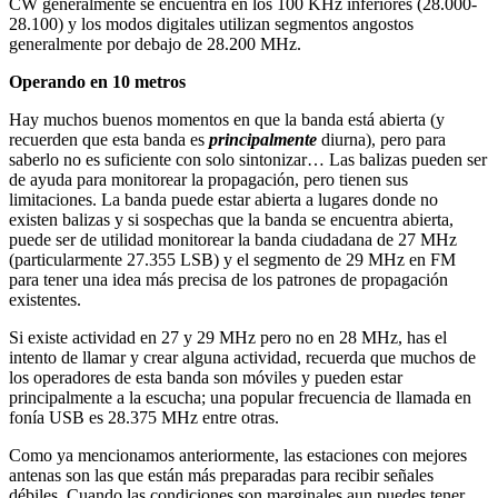
CW generalmente se encuentra en los 100 KHz inferiores (28.000-
28.100) y los modos digitales utilizan segmentos angostos
generalmente por debajo de 28.200 MHz.
Operando en 10 metros
Hay muchos buenos momentos en que la banda está abierta (y
recuerden que esta banda es
principalmente
diurna), pero para
saberlo no es suficiente con solo sintonizar… Las balizas pueden ser
de ayuda para monitorear la propagación, pero tienen sus
limitaciones. La banda puede estar abierta a lugares donde no
existen balizas y si sospechas que la banda se encuentra abierta,
puede ser de utilidad monitorear la banda ciudadana de 27 MHz
(particularmente 27.355 LSB) y el segmento de 29 MHz en FM
para tener una idea más precisa de los patrones de propagación
existentes.
Si existe actividad en 27 y 29 MHz pero no en 28 MHz, has el
intento de llamar y crear alguna actividad, recuerda que muchos de
los operadores de esta banda son móviles y pueden estar
principalmente a la escucha; una popular frecuencia de llamada en
fonía USB es 28.375 MHz entre otras.
Como ya mencionamos anteriormente, las estaciones con mejores
antenas son las que están más preparadas para recibir señales
débiles. Cuando las condiciones son marginales aun puedes tener