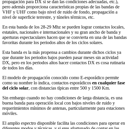
propagación para DX si se dan las condiciones adecuadas, etc.),
pero además proporciona características propias de las bandas de
VHF y UHF como bajo nivel de ruido de fondo, propagación a
nivel de superficie terrestre, y túneles térmicos, etc.
En esta banda de los 28-29 Mhz se pueden lograr contactos locales,
estatales, nacionales e internacionales y su gran ancho de banda y
aperturas espectaculares hacen que se convierta en una de las bandas
favoritas durante los periodos altos de los ciclos solares.
Esta banda es la más propensa a cambios durante dichos ciclos ya
que durante los periodos bajos pueden pasar meses sin actividad
DX, pero en los periodos altos hacer contactos DX es cosa rutinaria
de todos los días.
El modelo de propagación conocido como E-esporádico permite
como su nombre lo indica, contactos esporádicos
en cualquier fase
del ciclo solar
, con distancias típicas entre 500 y 1500 Km.
Sin embargo cuando no hay condiciones de larga distancia, es una
buena banda para operación local con bajos niveles de ruido y
requerimientos mínimos de antenas, particularmente para estaciones
móviles.
El amplio espectro disponible facilita las condiciones para operar en
diferentes modos y técnicas, y si eres afortunado de contar en las