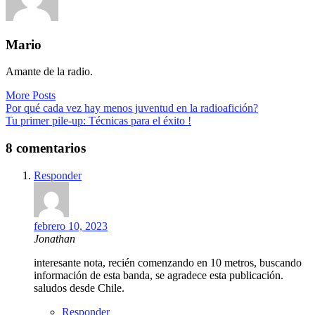
Mario
Amante de la radio.
More Posts
Navegación
Por qué cada vez hay menos juventud en la radioafición?
Tu primer pile-up: Técnicas para el éxito !
de
entradas
8 comentarios
Responder
febrero 10, 2023
Jonathan
interesante nota, recién comenzando en 10 metros, buscando
información de esta banda, se agradece esta publicación.
saludos desde Chile.
Responder