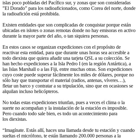
islas poco pobladas del Pacífico sur, y zonas que son consideradas
”El Dorado” para los radioaficionados, como Corea del norte, donde
la radioafición está prohibida.
Existen entidades que son complicadas de conquistar porque están
ubicadas en islotes o zonas remotas donde no hay emisoras en activo
durante la mayor parte del año, o tan siquiera personas.
En estos casos se organizan expediciones con el propósito de
reactivar esta entidad, para que durante unas horas sea accesible a
todo diexista que quiera añadir una tarjeta QSL a su colección. Se
han hecho expediciones a la Isla Pedro I (en la región Antártica), a
las Islas Marshall o a las Fiji, entre muchas otras. Son expediciones
cuyo coste puede superar fácilmente los miles de dólares, porque no
sólo hay que transportar el material (radios, antenas, víveres…),
fletar un barco y contratar a su tripulación, sino que en ocasiones se
alquilan incluso helicópteros.
No todas estas expediciones triunfan, pues a veces el clima o la
suerte no acompañan y la instalación de la estación es imposible.
Pero cuando todo sale bien, es todo un acontecimiento para
los diexistas.
“Imagínate. Estás allí, haces una llamada desde tu estación y cuando
sueltas el micrófono, te están llamando 200.000 personas a la