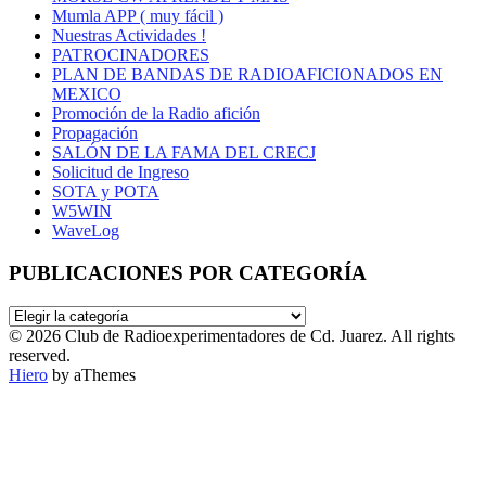
Mumla APP ( muy fácil )
Nuestras Actividades !
PATROCINADORES
PLAN DE BANDAS DE RADIOAFICIONADOS EN
MEXICO
Promoción de la Radio afición
Propagación
SALÓN DE LA FAMA DEL CRECJ
Solicitud de Ingreso
SOTA y POTA
W5WIN
WaveLog
PUBLICACIONES POR CATEGORÍA
PUBLICACIONES
POR
© 2026 Club de Radioexperimentadores de Cd. Juarez. All rights
CATEGORÍA
reserved.
Hiero
by aThemes