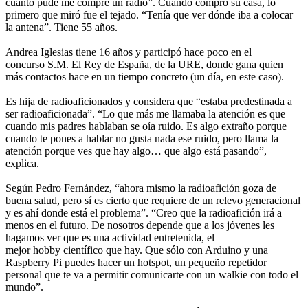
cuanto pude me compré un radio”. Cuando compró su casa, lo
primero que miró fue el tejado. “Tenía que ver dónde iba a colocar
la antena”. Tiene 55 años.
Andrea Iglesias tiene 16 años y participó hace poco en el
concurso S.M. El Rey de España, de la URE, donde gana quien
más contactos hace en un tiempo concreto (un día, en este caso).
Es hija de radioaficionados y considera que “estaba predestinada a
ser radioaficionada”. “Lo que más me llamaba la atención es que
cuando mis padres hablaban se oía ruido. Es algo extraño porque
cuando te pones a hablar no gusta nada ese ruido, pero llama la
atención porque ves que hay algo… que algo está pasando”,
explica.
Según Pedro Fernández, “ahora mismo la radioafición goza de
buena salud, pero sí es cierto que requiere de un relevo generacional
y es ahí donde está el problema”. “Creo que la radioafición irá a
menos en el futuro. De nosotros depende que a los jóvenes les
hagamos ver que es una actividad entretenida, el
mejor hobby científico que hay. Que sólo con Arduino y una
Raspberry Pi puedes hacer un hotspot, un pequeño repetidor
personal que te va a permitir comunicarte con un walkie con todo el
mundo”.