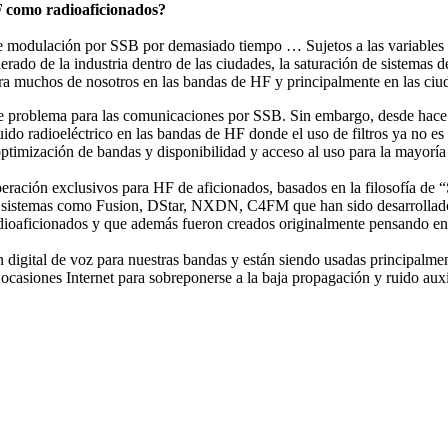
F como radioaficionados?
 modulación por SSB por demasiado tiempo … Sujetos a las variables c
rado de la industria dentro de las ciudades, la saturación de sistemas 
ra muchos de nosotros en las bandas de HF y principalmente en las ciu
ave problema para las comunicaciones por SSB. Sin embargo, desde hace
uido radioeléctrico en las bandas de HF donde el uso de filtros ya no e
 optimización de bandas y disponibilidad y acceso al uso para la mayoría
ración exclusivos para HF de aficionados, basados en la filosofía de “S
n sistemas como Fusion, DStar, NXDN, C4FM que han sido desarrollados 
s radioaficionados y que además fueron creados originalmente pensando
n digital de voz para nuestras bandas y están siendo usadas principalme
casiones Internet para sobreponerse a la baja propagación y ruido auxi