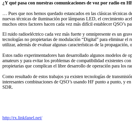
¿Y qué pasa con nuestras comunicaciones de voz por radio en H
… Pues que nos hemos quedado estancados en las clásicas técnicas de
nuevas técnicas de iluminación por lámparas LED, el crecimiento acele
muchos otros factores hacen cada vez más difícil establecer QSO’s pa
El ruido radioeléctrico cada vez más fuerte y omnipresente es un gr
tecnologías no propietarias de modulación “Digital” para eliminar el r
utilizar, además de evaluar algunas características de la propagación,
Estos radio experimentadores han desarrollado algunos modelos de ope
amateurs y para evitar los problemas de compatibilidad existentes co
propietarias que complican el libre desarrollo de operación para lo
Como resultado de estos trabajos ya existen tecnologías de transmisió
interesantes combinaciones de QSO’s usando HF punto a punto, y en o
SDR.
http://rx.linkfanel.net/