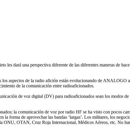
pleto les dará una perspectiva diferente de las diferentes maneras de h
os los aspectos de la radio afición están evolucionando de ANALOGO a
ecimiento de la comunicación entre radioaficionados.
municación de voz digital (DV) para radioaficionados sean los modos d
onados; la comunicación de voz por radio HF se ha visto con pocos cam
en la forma de aprovechar las bandas ‘largas’. Los militares, los negoc
o la ONU, OTAN, Cruz Roja Internacional, Médicos Aéreos, etc. No h