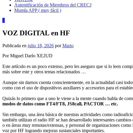
Autentificación de Miembros del CRECJ
Mumla APP ( muy fácil )
2
VOZ DIGITAL en HF
Publicada en
julio 18, 2026
por
Mario
Por Miguel Darío XE2UD
Este artículo es un poco extenso, pero les aseguro que si lo leen com
más sobre este y otros temas relacionados …
Aunque sin darnos cuenta conscientemente, en la actualidad casi tod
como con el uso de dispositivos auxiliares y accesorios para el establ
Quizás lo primero que a uno le viene a la mente cuando habla de co
modos de datos como FT4/FT8, JS8call, PACTOR … etc.
Sin embargo, una área básica de nuestras actividades como radioafici
también utilizan el radio HF se han desarrollado interesantes cambios 
o en áreas muy remotas/extensas, y personal de organizaciones com
voz por HF logrando mejoras sustanciales importantes.