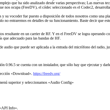
complejo que ha sido analizado desde varias perspectivas; Las nuevas t
 que nos ocupa (FreeDV), el códec seleccionado es el Codec2, desar
s y su vocoder fue puesto a disposición de todos nosotros como una pl
ulo no entraremos en detalles de su funcionamiento. Baste decir que este
datos resultante en un carrier de RF. Y en el FreeDV se logra operando
más que adecuado para las bandas de HF.
dio que puede ser aplicada a la entrada del micrófono del radio, jus
ón 0.96.5 se cuenta con un instalador, que sólo hay que ejecutar y dar
 sección «Download».
https://freedv.org/
 menú superior y seleccionamos «Audio Config»
 «API Info».