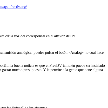
p://qso.freedv.org/
 oír la voz del corresponsal en el altavoz del PC.
 transmisión analógica, puedes pulsar el botón «Analog», lo cual hace
ortátil la buena noticia es que el FreeDV también puede ser instalado
astar mucho presupuesto. Y le permite a la gente que tiene alguna
izar las “tripas” de los sistemas…