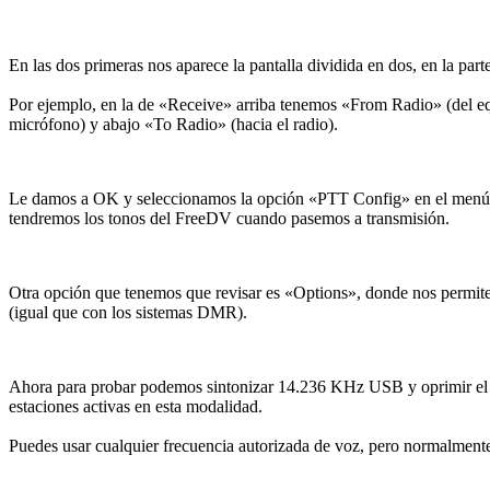
En las dos primeras nos aparece la pantalla dividida en dos, en la parte
Por ejemplo, en la de «Receive» arriba tenemos «From Radio» (del e
micrófono) y abajo «To Radio» (hacia el radio).
Le damos a OK y seleccionamos la opción «PTT Config» en el menú «To
tendremos los tonos del FreeDV cuando pasemos a transmisión.
Otra opción que tenemos que revisar es «Options», donde nos permite e
(igual que con los sistemas DMR).
Ahora para probar podemos sintonizar 14.236 KHz USB y oprimir el bot
estaciones activas en esta modalidad.
Puedes usar cualquier frecuencia autorizada de voz, pero normalmente 