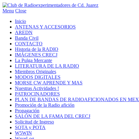
Menu
Close
Inicio
ANTENAS Y ACCESORIOS
AREDN
Banda Civil
CONTACTO
Historia de la RADIO
IMÁGENES CRECJ
La Pulga Mercante
LITERATURA DE LA RADIO
Miembros Originales
MODOS DIGITALES
MORSE CW APRENDE Y MAS
Nuestras Actividades !
PATROCINADORES
PLAN DE BANDAS DE RADIOAFICIONADOS EN MEX
Promoción de la Radio afición
Propagación
SALÓN DE LA FAMA DEL CRECJ
Solicitud de Ingreso
SOTA y POTA
W5WIN
WaveLog