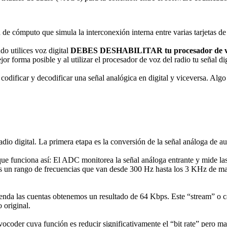
e cómputo que simula la interconexión interna entre varias tarjetas de
o utilices voz digital
DEBES DESHABILITAR tu procesador de vo
r forma posible y al utilizar el procesador de voz del radio tu señal digi
odificar y decodificar una señal analógica en digital y viceversa. Algo
adio digital. La primera etapa es la conversión de la señal análoga de a
 funciona así: El ADC monitorea la señal análoga entrante y mide las v
os un rango de frecuencias que van desde 300 Hz hasta los 3 KHz de ma
enda las cuentas obtenemos un resultado de 64 Kbps. Este “stream” o ca
original.
vocoder cuya función es reducir significativamente el “bit rate” pero m