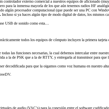
em controlador externo comercial a nuestros equipos de aficionado (muy
pero para la inmensa mayoría de los que aún tenemos radios HF analógi
zando algún procesador computacional (que puede ser una PC con Windo
.
Incluso si ya haces algún tipo de modo digital de datos, los mismos cabl
rfase USB de sonido como esta…
 prácticamente todos los equipos de cómputo incluyen la primera tarjet
 todas las funciones necesarias, la cual debemos intercalar entre nuestr
ida a la de PSK que a la de RTTY, y entregarla al transmisor para que l
ebe ser decodificada para que la oigamos como voz humana en nuestro alt
 FreeDV.
rtuales de audio (VAC’s) para la conexión entre el software codificador