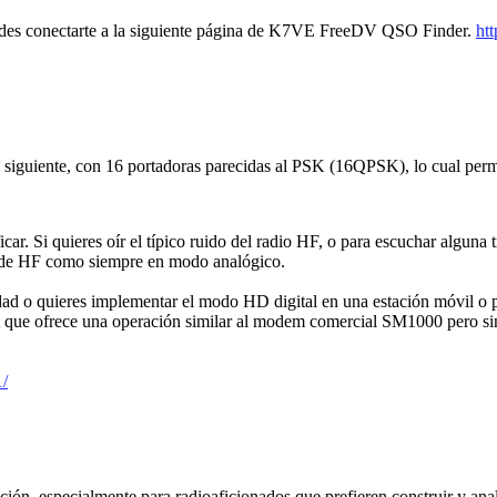
uedes conectarte a la siguiente página de K7VE FreeDV QSO Finder.
htt
iguiente, con 16 portadoras parecidas al PSK (16QPSK), lo cual permite
car. Si quieres oír el típico ruido del radio HF, o para escuchar alguna
io de HF como siempre en modo analógico.
idad o quieres implementar el modo HD digital en una estación móvil o p
que ofrece una operación similar al modem comercial SM1000 pero sin g
1/
ión, especialmente para radioaficionados que prefieren construir y anal