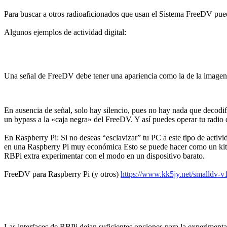
Para buscar a otros radioaficionados que usan el Sistema FreeDV p
Algunos ejemplos de actividad digital:
Una señal de FreeDV debe tener una apariencia como la de la imagen s
En ausencia de señal, solo hay silencio, pues no hay nada que decodifi
un bypass a la «caja negra» del FreeDV. Y así puedes operar tu rad
En Raspberry Pi: Si no deseas “esclavizar” tu PC a este tipo de activ
en una Raspberry Pi muy económica Esto se puede hacer como un kit 
RBPi extra experimentar con el modo en un dispositivo barato.
FreeDV para Raspberry Pi (y otros)
https://www.kk5jy.net/smalldv-v
Las interfaces de RBPi dejan suficientes opciones para la experimentac