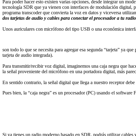
Para poder hacer esto existen varias opciones, desde integrar un mod
tecnología SDR que ya vienen con interfaces de modulación digital, 
programa transcoder que convierta la voz en datos y viceversa utili
dos tarjetas de audio y cables para conectar el procesador a tu radio
Unos auriculares con micrófono del tipo USB o una económica inte
son todo lo que se necesita para agregar esa segunda “tarjeta” ya que
tarjeta de audio integrada).
Para transmitir/recibir voz digital, imaginemos una caja negra que hace
la señal proveniente del micrófono en una portadora digital, más parec
En sentido contrario, la señal digital que llega a nuestro receptor d
Pues bien, la “caja negra” es un procesador (PC) usando el software
Si ya tienes un radio moderno basado en SDR, podrás utilizar cables vi