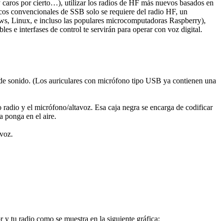
 caros por cierto…), utilizar los radios de HF más nuevos basados en
cos convencionales de SSB solo se requiere del radio HF, un
ws, Linux, e incluso las populares microcomputadoras Raspberry),
es e interfases de control te servirán para operar con voz digital.
a de sonido. (Los auriculares con micrófono tipo USB ya contienen una
o radio y el micrófono/altavoz. Esa caja negra se encarga de codificar
a ponga en el aire.
avoz.
 y tu radio como se muestra en la siguiente gráfica: