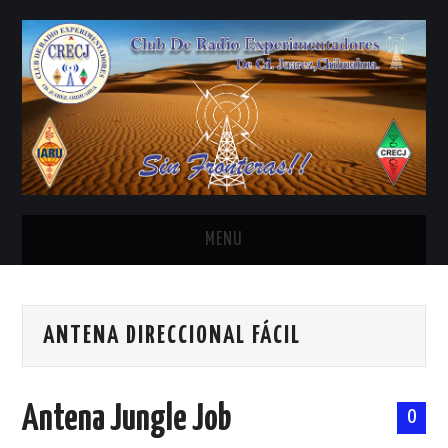
MENU
INICIO
ANTENA DIRECCIONAL FÁCIL
ANTENAS Y ACCESORIOS
AREDN
Antena Jungle Job
0
BANDA CIVIL