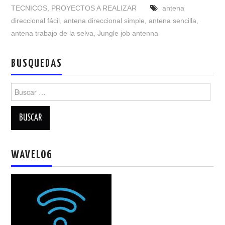
NUESTRAS ACTIVIDADES !
TECNICOS
,
PROYECTOS A REALIZAR
antena
direccional fácil
,
antena direccional simple
,
antena sencilla
,
PATROCINADORES
antena trabajo de la selva
,
Jungle job antenna
PLAN DE BANDAS DE
BUSQUEDAS
RADIOAFICIONADOS EN MEXICO
Buscar:
PROMOCIÓN DE LA RADIO AFICIÓN
PROPAGACIÓN
WAVELOG
SALÓN DE LA FAMA DEL CRECJ
SOLICITUD DE INGRESO
SOTA Y POTA