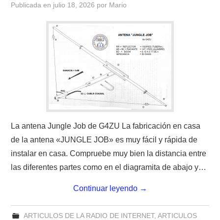
Publicada en
julio 18, 2026
por
Mario
CONTACTO
HISTORIA DE LA RADIO
IMÁGENES CRECJ
LA PULGA MERCANTE
LITERATURA DE LA RADIO
La antena Jungle Job de G4ZU La fabricación en casa
de la antena «JUNGLE JOB» es muy fácil y rápida de
MIEMBROS ORIGINALES
instalar en casa. Compruebe muy bien la distancia entre
las diferentes partes como en el diagramita de abajo y…
MODOS DIGITALES
Continuar leyendo
→
MORSE CW APRENDE Y MAS
ARTICULOS DE LA RADIO DE INTERNET
,
ARTICULOS