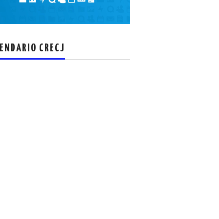
el
volumen.
ENDARIO CRECJ