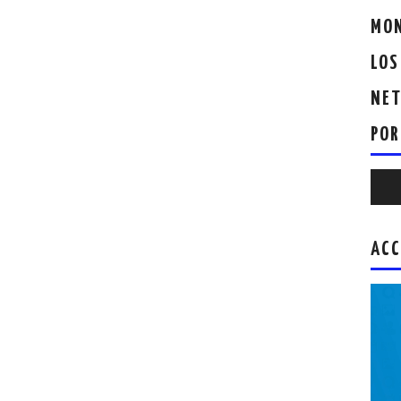
MON
LOS
NET
POR
Repr
de
audio
ACC