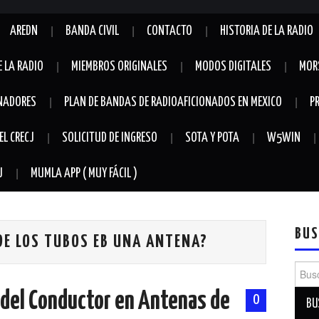
AREDN
BANDA CIVIL
CONTACTO
HISTORIA DE LA RADIO
E LA RADIO
MIEMBROS ORIGINALES
MODOS DIGITALES
MOR
NADORES
PLAN DE BANDAS DE RADIOAFICIONADOS EN MEXICO
P
EL CRECJ
SOLICITUD DE INGRESO
SOTA Y POTA
W5WIN
J
MUMLA APP ( MUY FÁCIL )
BUS
DE LOS TUBOS EB UNA ANTENA?
Busca
 del Conductor en Antenas de
0