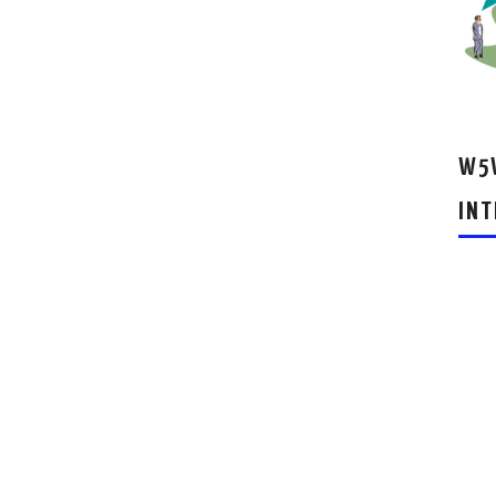
W5W
INT