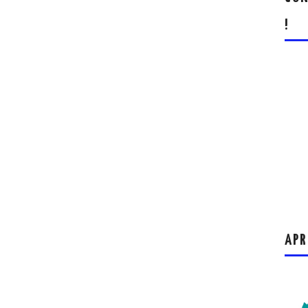
!
APR