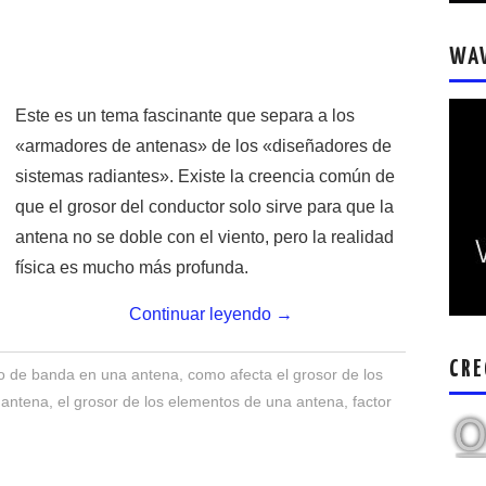
WA
Este es un tema fascinante que separa a los
«armadores de antenas» de los «diseñadores de
sistemas radiantes». Existe la creencia común de
que el grosor del conductor solo sirve para que la
antena no se doble con el viento, pero la realidad
física es mucho más profunda.
Continuar leyendo
→
CRE
o de banda en una antena
,
como afecta el grosor de los
 antena
,
el grosor de los elementos de una antena
,
factor