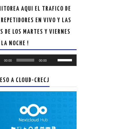
ITOREA AQUI EL TRAFICO DE
 REPETIDORES EN VIVO Y LAS
S DE LOS MARTES Y VIERNES
 LA NOCHE !
oductor
Utiliza
00:00
00:00
las
teclas
de
ESO A CLOUD-CRECJ
flecha
arriba/abajo
para
aumentar
o
disminuir