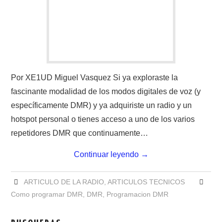
IMÁGENES CRECJ
LA PULGA MERCANTE
LITERATURA DE LA RADIO
MIEMBROS ORIGINALES
Por XE1UD Miguel Vasquez Si ya exploraste la
fascinante modalidad de los modos digitales de voz (y
MODOS DIGITALES
específicamente DMR) y ya adquiriste un radio y un
hotspot personal o tienes acceso a uno de los varios
MORSE CW APRENDE Y MAS
repetidores DMR que continuamente…
NUESTRAS ACTIVIDADES !
Continuar leyendo
→
PATROCINADORES
ARTICULO DE LA RADIO
,
ARTICULOS TECNICOS
Como programar DMR
,
DMR
,
Programacion DMR
PLAN DE BANDAS DE