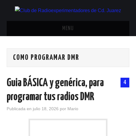
MENU
INICIO
COMO PROGRAMAR DMR
ANTENAS Y ACCESORIOS
AREDN
Guia BÁSICA y genérica, para
4
BANDA CIVIL
programar tus radios DMR
CONTACTO
Publicada en
julio 18, 2026
por
Mario
HISTORIA DE LA RADIO