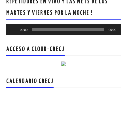
REPETIDORES EN VIVO Y LAS NETS DE LOS
CRECJ
MARTES Y VIERNES POR LA NOCHE !
MUMLA APP ( MUY FÁCIL )
Reproductor
00:00
00:00
de
audio
ACCESO A CLOUD-CRECJ
CALENDARIO CRECJ