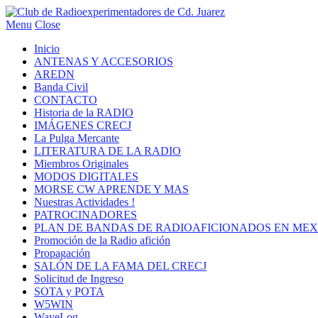
Menu
Close
Inicio
ANTENAS Y ACCESORIOS
AREDN
Banda Civil
CONTACTO
Historia de la RADIO
IMÁGENES CRECJ
La Pulga Mercante
LITERATURA DE LA RADIO
Miembros Originales
MODOS DIGITALES
MORSE CW APRENDE Y MAS
Nuestras Actividades !
PATROCINADORES
PLAN DE BANDAS DE RADIOAFICIONADOS EN MEX
Promoción de la Radio afición
Propagación
SALÓN DE LA FAMA DEL CRECJ
Solicitud de Ingreso
SOTA y POTA
W5WIN
WaveLog