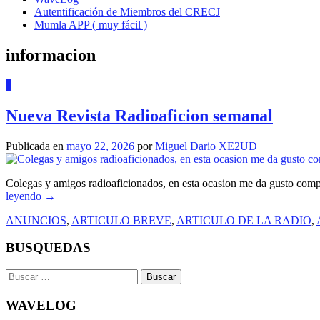
Autentificación de Miembros del CRECJ
Mumla APP ( muy fácil )
informacion
1
Nueva Revista Radioaficion semanal
Publicada en
mayo 22, 2026
por
Miguel Dario XE2UD
Colegas y amigos radioaficionados, en esta ocasion me da gusto comp
leyendo
→
ANUNCIOS
,
ARTICULO BREVE
,
ARTICULO DE LA RADIO
,
BUSQUEDAS
Buscar:
WAVELOG