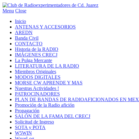
Menu
Close
Inicio
ANTENAS Y ACCESORIOS
AREDN
Banda Civil
CONTACTO
Historia de la RADIO
IMÁGENES CRECJ
La Pulga Mercante
LITERATURA DE LA RADIO
Miembros Originales
MODOS DIGITALES
MORSE CW APRENDE Y MAS
Nuestras Actividades !
PATROCINADORES
PLAN DE BANDAS DE RADIOAFICIONADOS EN MEX
Promoción de la Radio afición
Propagación
SALÓN DE LA FAMA DEL CRECJ
Solicitud de Ingreso
SOTA y POTA
W5WIN
WaveLog