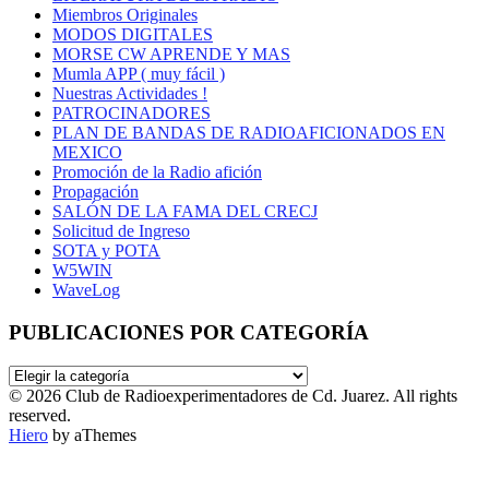
Miembros Originales
MODOS DIGITALES
MORSE CW APRENDE Y MAS
Mumla APP ( muy fácil )
Nuestras Actividades !
PATROCINADORES
PLAN DE BANDAS DE RADIOAFICIONADOS EN
MEXICO
Promoción de la Radio afición
Propagación
SALÓN DE LA FAMA DEL CRECJ
Solicitud de Ingreso
SOTA y POTA
W5WIN
WaveLog
PUBLICACIONES POR CATEGORÍA
PUBLICACIONES
POR
© 2026 Club de Radioexperimentadores de Cd. Juarez. All rights
CATEGORÍA
reserved.
Hiero
by aThemes