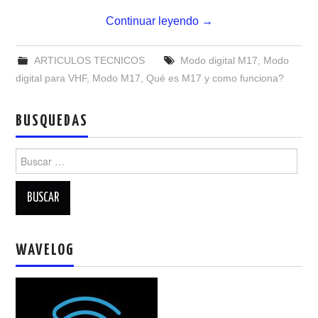
NUESTRAS ACTIVIDADES !
Continuar leyendo
→
PATROCINADORES
ARTICULOS TECNICOS
Modo digital M17
,
Modo
PLAN DE BANDAS DE
digital para VHF
,
Modo M17
,
Qué es M17 y como funciona?
RADIOAFICIONADOS EN MEXICO
BUSQUEDAS
PROMOCIÓN DE LA RADIO AFICIÓN
Buscar:
PROPAGACIÓN
SALÓN DE LA FAMA DEL CRECJ
WAVELOG
SOLICITUD DE INGRESO
SOTA Y POTA