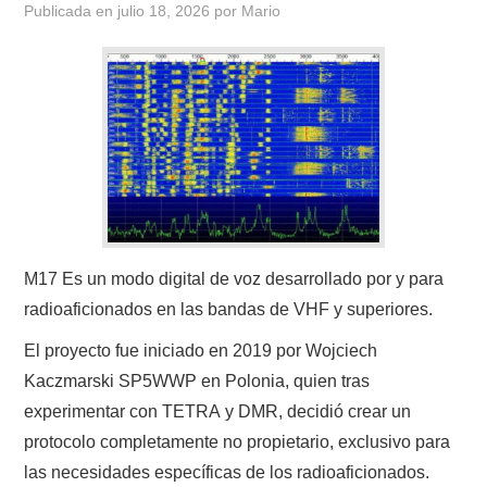
Publicada en
julio 18, 2026
por
Mario
CONTACTO
HISTORIA DE LA RADIO
IMÁGENES CRECJ
LA PULGA MERCANTE
LITERATURA DE LA RADIO
M17 Es un modo digital de voz desarrollado por y para
radioaficionados en las bandas de VHF y superiores.
MIEMBROS ORIGINALES
El proyecto fue iniciado en 2019 por Wojciech
Kaczmarski SP5WWP en Polonia, quien tras
MODOS DIGITALES
experimentar con TETRA y DMR, decidió crear un
MORSE CW APRENDE Y MAS
protocolo completamente no propietario, exclusivo para
las necesidades específicas de los radioaficionados.