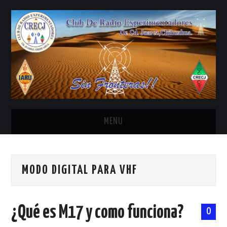
MENU
INICIO
MODO DIGITAL PARA VHF
ANTENAS Y ACCESORIOS
AREDN
¿Qué es M17 y como funciona?
0
BANDA CIVIL