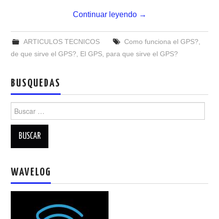
NUESTRAS ACTIVIDADES !
Continuar leyendo
→
PATROCINADORES
ARTICULOS TECNICOS
Como funciona el GPS?
,
PLAN DE BANDAS DE
de que sirve el GPS?
,
El GPS
,
para que sirve el GPS?
RADIOAFICIONADOS EN MEXICO
BUSQUEDAS
PROMOCIÓN DE LA RADIO AFICIÓN
Buscar:
PROPAGACIÓN
SALÓN DE LA FAMA DEL CRECJ
WAVELOG
SOLICITUD DE INGRESO
SOTA Y POTA