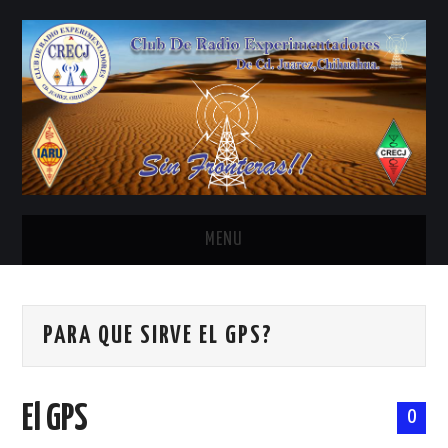
MENU
INICIO
PARA QUE SIRVE EL GPS?
ANTENAS Y ACCESORIOS
AREDN
El GPS
0
BANDA CIVIL