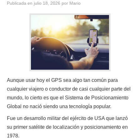
Publicada en
julio 18, 2026
por
Mario
CONTACTO
HISTORIA DE LA RADIO
IMÁGENES CRECJ
LA PULGA MERCANTE
LITERATURA DE LA RADIO
Aunque usar hoy el GPS sea algo tan común para
cualquier viajero o conductor de casi cualquier parte del
MIEMBROS ORIGINALES
mundo, lo cierto es que el Sistema de Posicionamiento
Global no nació siendo una tecnología popular.
MODOS DIGITALES
Fue un desarrollo militar del ejército de USA que lanzó
MORSE CW APRENDE Y MAS
su primer satélite de localización y posicionamiento en
1978.