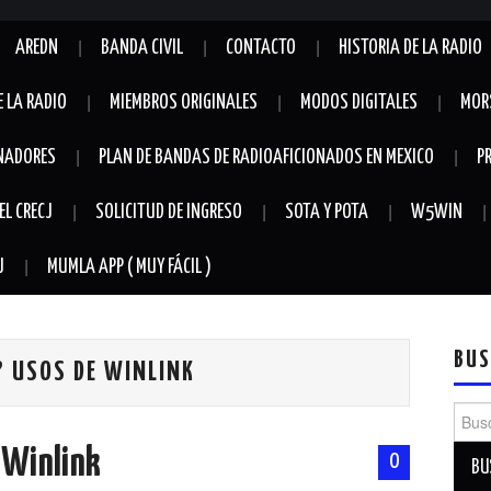
AREDN
BANDA CIVIL
CONTACTO
HISTORIA DE LA RADIO
E LA RADIO
MIEMBROS ORIGINALES
MODOS DIGITALES
MOR
NADORES
PLAN DE BANDAS DE RADIOAFICIONADOS EN MEXICO
P
EL CRECJ
SOLICITUD DE INGRESO
SOTA Y POTA
W5WIN
J
MUMLA APP ( MUY FÁCIL )
BUS
? USOS DE WINLINK
Busca
 Winlink
0