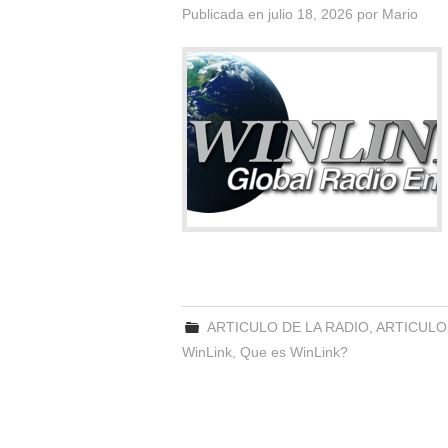
Publicada en
julio 18, 2026
por
Mario
ARTICULO DE LA RADIO
,
ARTICULO
WinLink
,
Que es WinLink?