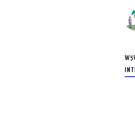
W5W
INT