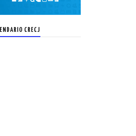
el
volumen.
ENDARIO CRECJ