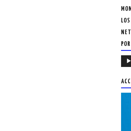
MON
LOS
NET
POR
Repr
de
audio
ACC