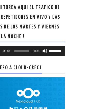
ITOREA AQUI EL TRAFICO DE
 REPETIDORES EN VIVO Y LAS
S DE LOS MARTES Y VIERNES
 LA NOCHE !
oductor
Utiliza
00:00
00:00
las
teclas
de
ESO A CLOUD-CRECJ
flecha
arriba/abajo
para
aumentar
o
disminuir