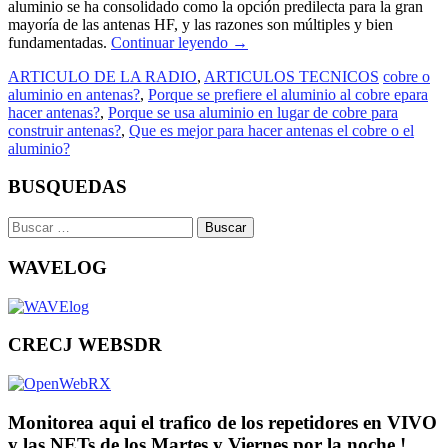
aluminio se ha consolidado como la opción predilecta para la gran
mayoría de las antenas HF, y las razones son múltiples y bien
fundamentadas.
Continuar leyendo
→
ARTICULO DE LA RADIO
,
ARTICULOS TECNICOS
cobre o
aluminio en antenas?
,
Porque se prefiere el aluminio al cobre epara
hacer antenas?
,
Porque se usa aluminio en lugar de cobre para
construir antenas?
,
Que es mejor para hacer antenas el cobre o el
aluminio?
BUSQUEDAS
Buscar:
WAVELOG
CRECJ WEBSDR
Monitorea aqui el trafico de los repetidores en VIVO
y las NETs de los Martes y Viernes por la noche !