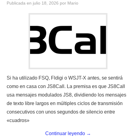
Publicada en
julio 18, 2026
por
Mario
CONTACTO
HISTORIA DE LA RADIO
IMÁGENES CRECJ
LA PULGA MERCANTE
LITERATURA DE LA RADIO
Si ha utilizado FSQ, Fldigi o WSJT-X antes, se sentirá
como en casa con JS8Call. La premisa es que JS8Call
MIEMBROS ORIGINALES
usa mensajes modulados JS8, dividiendo los mensajes
de texto libre largos en múltiples ciclos de transmisión
MODOS DIGITALES
consecutivos con unos segundos de silencio entre
«cuadros»
MORSE CW APRENDE Y MAS
Continuar leyendo
→