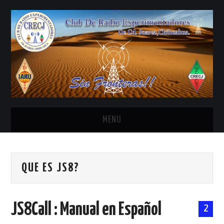
MENU
INICIO
QUE ES JS8?
ANTENAS Y ACCESORIOS
AREDN
JS8Call : Manual en Español
2
BANDA CIVIL