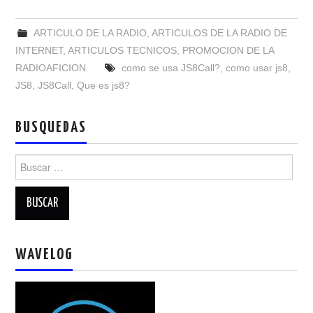
NUESTRAS ACTIVIDADES !
ARTICULO DE LA RADIO
,
ARTICULOS DE LA RADIO DE
PATROCINADORES
INTERNET
,
ARTICULOS TECNICOS
,
PROMOCION DE LA
RADIOAFICION
como se usa JS8Call?
,
como usar js8
,
PLAN DE BANDAS DE
JS8
,
JS8Call
,
Que es js8?
RADIOAFICIONADOS EN MEXICO
BUSQUEDAS
PROMOCIÓN DE LA RADIO AFICIÓN
Buscar:
PROPAGACIÓN
SALÓN DE LA FAMA DEL CRECJ
SOLICITUD DE INGRESO
WAVELOG
SOTA Y POTA