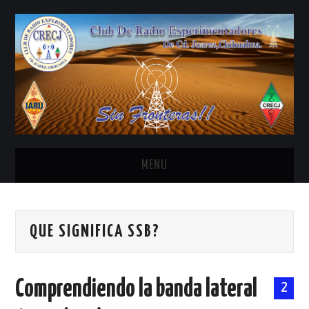
MENU
INICIO
QUE SIGNIFICA SSB?
ANTENAS Y ACCESORIOS
AREDN
Comprendiendo la banda lateral
2
BANDA CIVIL