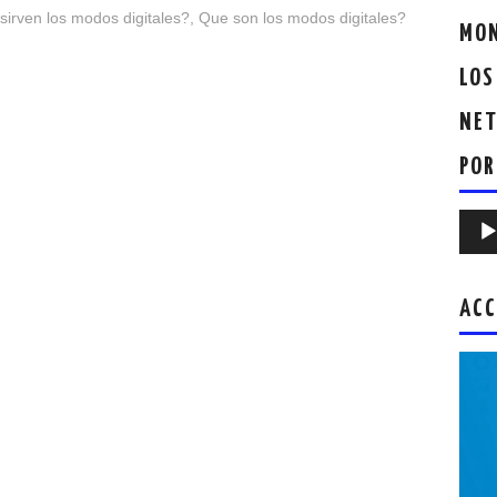
sirven los modos digitales?
,
Que son los modos digitales?
MON
LOS
NET
POR
Repr
de
audio
ACC