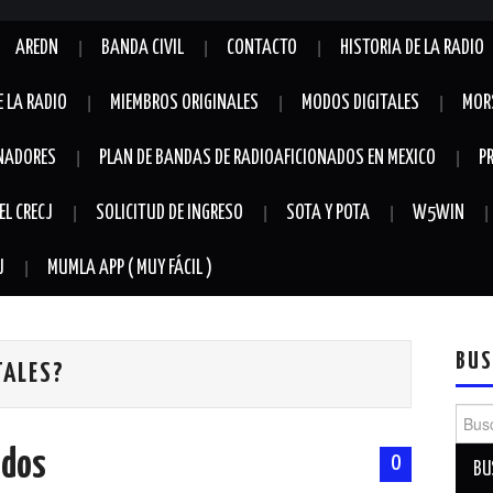
AREDN
BANDA CIVIL
CONTACTO
HISTORIA DE LA RADIO
E LA RADIO
MIEMBROS ORIGINALES
MODOS DIGITALES
MOR
NADORES
PLAN DE BANDAS DE RADIOAFICIONADOS EN MEXICO
P
EL CRECJ
SOLICITUD DE INGRESO
SOTA Y POTA
W5WIN
J
MUMLA APP ( MUY FÁCIL )
BUS
TALES?
Busca
ados
0