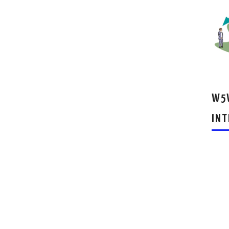
W5W
INT