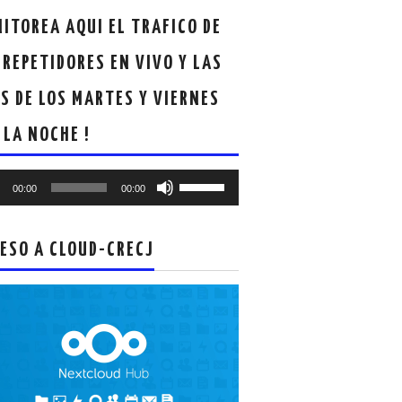
ITOREA AQUI EL TRAFICO DE
 REPETIDORES EN VIVO Y LAS
S DE LOS MARTES Y VIERNES
 LA NOCHE !
oductor
Utiliza
00:00
00:00
las
teclas
de
ESO A CLOUD-CRECJ
flecha
arriba/abajo
para
aumentar
o
disminuir