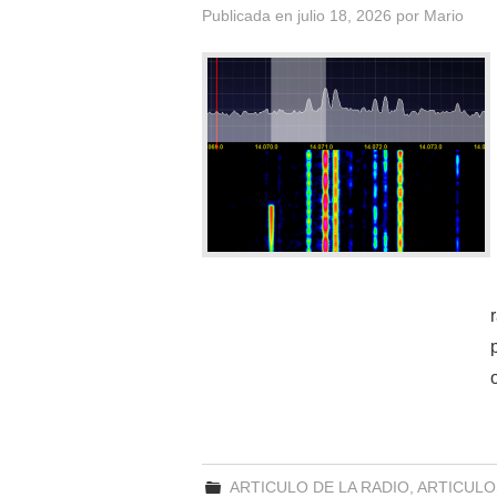
Publicada en
julio 18, 2026
por
Mario
ARTICULO DE LA RADIO
,
ARTICULO