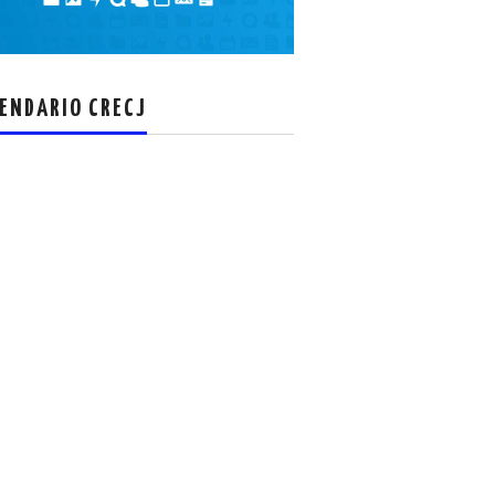
el
volumen.
ENDARIO CRECJ