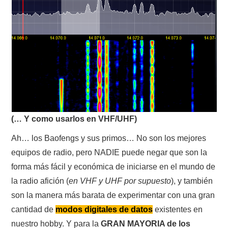
CONTACTO
HISTORIA DE LA RADIO
IMÁGENES CRECJ
LA PULGA MERCANTE
(… Y como usarlos en VHF/UHF)
LITERATURA DE LA RADIO
Ah… los Baofengs y sus primos… No son los mejores
equipos de radio, pero NADIE puede negar que son la
MIEMBROS ORIGINALES
forma más fácil y económica de iniciarse en el mundo de
MODOS DIGITALES
la radio afición (
en VHF y UHF por supuesto
), y también
son la manera más barata de experimentar con una gran
MORSE CW APRENDE Y MAS
cantidad de
modos digitales de datos
existentes en
nuestro hobby. Y para la
GRAN MAYORIA de los