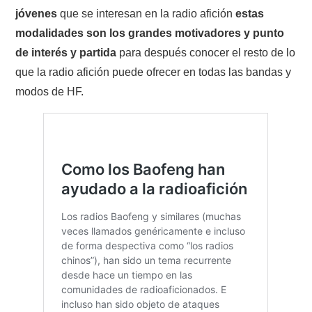
NUESTRAS ACTIVIDADES !
jóvenes
que se interesan en la radio afición
estas
modalidades son los grandes motivadores y punto
PATROCINADORES
de interés y partida
para después conocer el resto de lo
que la radio afición puede ofrecer en todas las bandas y
PLAN DE BANDAS DE
modos de HF.
RADIOAFICIONADOS EN MEXICO
PROMOCIÓN DE LA RADIO AFICIÓN
PROPAGACIÓN
SALÓN DE LA FAMA DEL CRECJ
SOLICITUD DE INGRESO
SOTA Y POTA