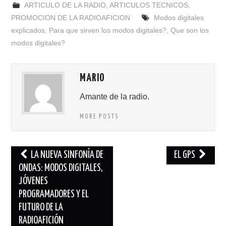
ARTICULO DE LA RADIO
,
ARTICULOS TECNICOS
,
PROMOCION DE LA RADIOAFICION
Modos digitales
explicados
,
Para que sirven los modos digitales?
,
Que son los
modos digitales?
MARIO
Amante de la radio.
MORE POSTS
Navegación
LA NUEVA SINFONÍA DE
EL GPS
de
ONDAS: MODOS DIGITALES,
JÓVENES
entradas
PROGRAMADORES Y EL
FUTURO DE LA
RADIOAFICIÓN