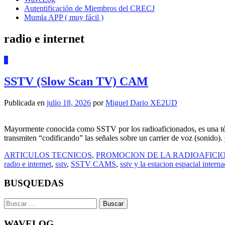
Autentificación de Miembros del CRECJ
Mumla APP ( muy fácil )
radio e internet
0
SSTV (Slow Scan TV) CAM
Publicada en
julio 18, 2026
por
Miguel Dario XE2UD
Mayormente conocida como SSTV por los radioaficionados, es una técn
transmiten “codificando” las señales sobre un carrier de voz (sonido).
ARTICULOS TECNICOS
,
PROMOCION DE LA RADIOAFICI
radio e internet
,
sstv
,
SSTV CAMS
,
sstv y la estacion espacial intern
BUSQUEDAS
Buscar:
WAVELOG