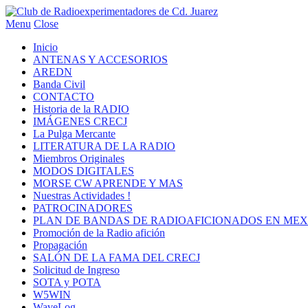
Menu
Close
Inicio
ANTENAS Y ACCESORIOS
AREDN
Banda Civil
CONTACTO
Historia de la RADIO
IMÁGENES CRECJ
La Pulga Mercante
LITERATURA DE LA RADIO
Miembros Originales
MODOS DIGITALES
MORSE CW APRENDE Y MAS
Nuestras Actividades !
PATROCINADORES
PLAN DE BANDAS DE RADIOAFICIONADOS EN MEX
Promoción de la Radio afición
Propagación
SALÓN DE LA FAMA DEL CRECJ
Solicitud de Ingreso
SOTA y POTA
W5WIN
WaveLog