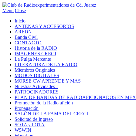
Menu
Close
Inicio
ANTENAS Y ACCESORIOS
AREDN
Banda Civil
CONTACTO
Historia de la RADIO
IMÁGENES CRECJ
La Pulga Mercante
LITERATURA DE LA RADIO
Miembros Originales
MODOS DIGITALES
MORSE CW APRENDE Y MAS
Nuestras Actividades !
PATROCINADORES
PLAN DE BANDAS DE RADIOAFICIONADOS EN MEX
Promoción de la Radio afición
Propagación
SALÓN DE LA FAMA DEL CRECJ
Solicitud de Ingreso
SOTA y POTA
W5WIN
WaveLog