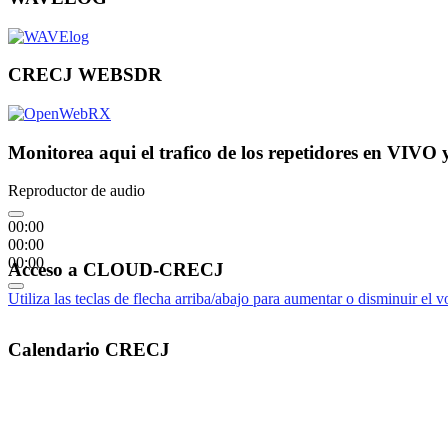
CRECJ WEBSDR
Monitorea aqui el trafico de los repetidores en VIVO 
Reproductor de audio
00:00
00:00
00:00
Acceso a CLOUD-CRECJ
Utiliza las teclas de flecha arriba/abajo para aumentar o disminuir el 
Calendario CRECJ