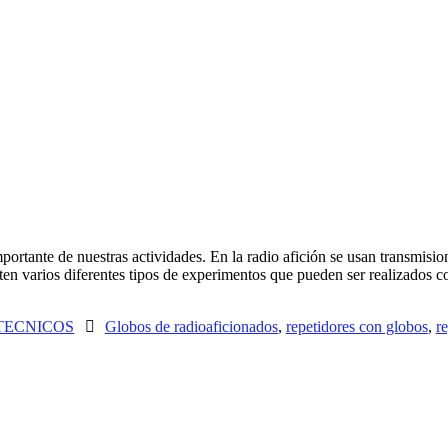
importante de nuestras actividades. En la radio afición se usan transmi
n varios diferentes tipos de experimentos que pueden ser realizados c
TECNICOS
Globos de radioaficionados
,
repetidores con globos
,
r