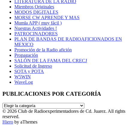
LITERATURA DE LA RADIO
Miembros Originales
MODOS DIGITALES
MORSE CW APRENDE Y MAS
Mumla APP ( muy fácil )
Nuestras Actividades !
PATROCINADORES
PLAN DE BANDAS DE RADIOAFICIONADOS EN
MEXICO
Promoción de la Radio afición
Propagación
SALÓN DE LA FAMA DEL CRECJ
Solicitud de Ingreso
SOTA y POTA
W5WIN
WaveLog
PUBLICACIONES POR CATEGORÍA
PUBLICACIONES
POR
© 2026 Club de Radioexperimentadores de Cd. Juarez. All rights
CATEGORÍA
reserved.
Hiero
by aThemes