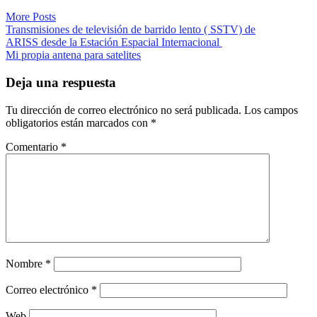
More Posts
Navegación
Transmisiones de televisión de barrido lento ( SSTV) de
ARISS desde la Estación Espacial Internacional
de
Mi propia antena para satelites
entradas
Deja una respuesta
Tu dirección de correo electrónico no será publicada.
Los campos
obligatorios están marcados con
*
Comentario
*
Nombre
*
Correo electrónico
*
Web